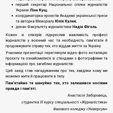
перший секретар Національної спілки журналістів
України
Ліна Кущ
;
координаторка проєктів Академії української преси
та авторка Меморіалу
Юлія Кулик
;
декан Факультету журналістики
Надія Фіголь
.
Кожен зі спікерів підкреслив важливість професії
журналістів у воєнний час та необхідність пам’ятати й
продовжувати справу тих, хто віддав життя за Україну.
Учасники презентації переглянули відео-фото інсталяцію
проєкту та ознайомилися зі стендами з фотографіями та
інформацією про загиблих журналістів.
Цей захід став нагадуванням про тих, завдяки кому ми
можемо жити й працювати в тилу.
Пам’ятаймо та шануймо тих, хто залишився носіями
правди і пам’яті.
Анастасія Заборовець,
студентка III курсу спеціальності «Журналістика»
Фахового коледжу «Універсум»