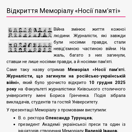
Відкриття Меморіалу «Носії пам’яті»
Війна змінює життя кожної
людини. Журналісти, які завжди
були носіями правди, стали
невід’ємною частиною війни. На
жаль, багато з них загинули,
ставши не лише носіями правди, а й носіями пам’яті.
Саме таку назву отримав
Меморіал «Носії пам’яті.
Журналісти, що загинули на російсько-українській
війні»
, який було урочисто відкрито
10 грудня 2025
року
на Факультеті журналістики Київського столичного
університету імені Бориса Грінченка. Подія зібрала
викладачів, студентів та гостей Університету.
У презентації Меморіалу з промовами виступили:
В. о. ректора
Олександр Турунцев
;
президент Академії української преси та один із
ініціаторів створення Меморіалу
Валерій Іванов
;