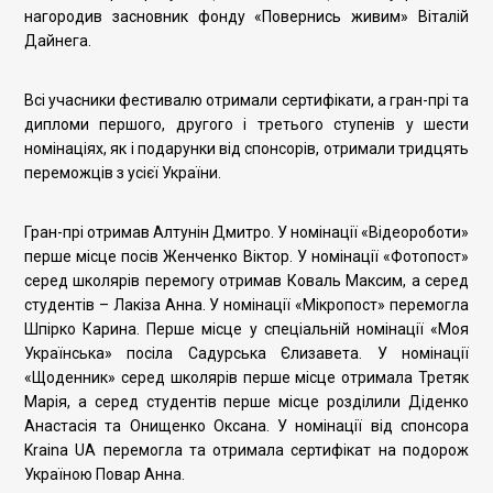
нагородив засновник фонду «Повернись живим» Віталій
Дайнега.
Всі учасники фестивалю отримали сертифікати, а гран-прі та
дипломи першого, другого і третього ступенів у шести
номінаціях, як і подарунки від спонсорів, отримали тридцять
переможців з усієї України.
Гран-прі отримав Алтунін Дмитро. У номінації «Відеороботи»
перше місце посів Женченко Віктор. У номінації «Фотопост»
серед школярів перемогу отримав Коваль Максим, а серед
студентів – Лакіза Анна. У номінації «Мікропост» перемогла
Шпірко Карина. Перше місце у спеціальній номінації «Моя
Українська» посіла Садурська Єлизавета. У номінації
«Щоденник» серед школярів перше місце отримала Третяк
Марія, а серед студентів перше місце розділили Діденко
Анастасія та Онищенко Оксана. У номінації від спонсора
Kraina UA перемогла та отримала сертифікат на подорож
Україною Повар Анна.