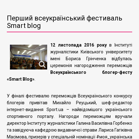
Перший всеукраїнський фестиваль
Smart blog
12 листопада 2016 року
в Інституті
журналістики Київського університету
імені Бориса Грінченка відбулась
церемонія нагородження переможців
Всеукраїнського блогер-фесту
«Smart Blog»
.
У фіналі фестивалю переможців Всеукраїнського конкурсу
блогерів привітав Михайло Реуцький, шеф-редактор
інтернет-видання Sport.ua – найвідомішого українського
спортивного порталу. Нагороди переможцям вручали
директор Інституту журналістики Галина Василівна Горбенко
та завідуюча кафедрою видавничої справи Лариса Гагіківна
Масімова, призерів у спеціальній номінації #моя_українська