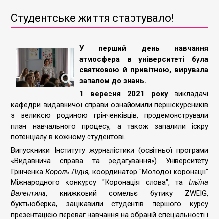
Студентське життя стартувало!
У перший день навчання
атмосфера в університеті була
святковою й привітною, вирувала
запалом до знань.
1 вересня 2021 року
викладачі
кафедри видавничої справи ознайомили першокурсників
з великою родиною грінченківців, продемонстрували
план навчального процесу, а також запалили іскру
потенціалу в кожному студентові.
Випускники Інституту журналістики (освітньої програми
«Видавнича справа та редагування») Університету
Грінченка
Король Лідія
, координатор "Молодої коронації"
Міжнародного конкурсу "Коронація слова", та
Ільїна
Валентина
, книжковий сомельє бутику ZWEIG,
буктьюберка, зацікавили студентів першого курсу
презентацією переваг навчання на обраній спеціальності і