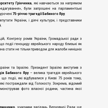
ерситету Грінченка
, які навчаються за напрямом
едагування», були запрошені на парламентські
иурочені
75-річчю трагедії Бабиного Яру
.
путати України, і діячі культури, і представники
й.
цій, Конгресу ромів України, Громадської ради з
що події геноциду єврейського народу близькі як
винна стати не тільки приводом для жалоби нинішніх
аїни та Ізраїлю. Президент Ізраїлю виступив з
дія Бабиного Яру
– велика трагедія єврейського
о події, які відбувалися у Києві 75 років тому,
, які постраждали від Голокосту. Зокрема, відомий
онстрував фото власної родини, частина якої
еращенко
, учасники засідань Верховної Ради ще