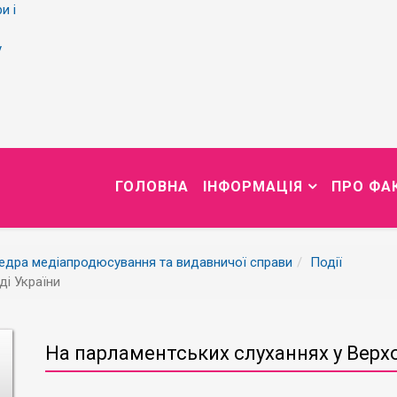
и і
у
ГОЛОВНА
ІНФОРМАЦІЯ
ПРО ФА
едра медіапродюсування та видавничої справи
Події
ді України
На парламентських слуханнях у Верхо