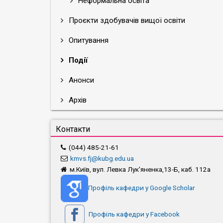
Неформальна освіта
Проєкти здобувачів вищої освіти
Опитування
Події
Анонси
Архів
Контакти
(044) 485-21-61
kmvs.fj@kubg.edu.ua
м.Київ, вул. Левка Лук'яненка,13-Б, каб. 112а
Профіль кафедри у Google Scholar
Профіль кафедри у Facebook