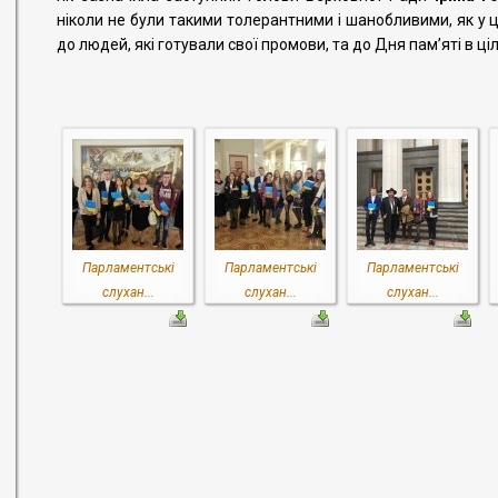
ніколи не були такими толерантними і шанобливими, як у 
до людей, які готували свої промови, та до Дня пам’яті в ці
Парламентські
Парламентські
Парламентські
слухан...
слухан...
слухан...