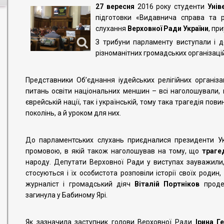
27 вересня
2016 року студенти
Унів
підготовки «Видавнича справа та р
слухання
Верховної Ради України
, пр
З трибуни парламенту виступали і де
різноманітних громадських організаці
Представники Об’єднання іудейських релігійних організа
питань освіти національних меншин – всі наголошували, 
єврейській нації, так і українській, тому така трагедія по
поколінь, а й уроком для них.
До парламентських слухань приєдналися президенти Укр
промовою, в якій також наголошував на тому, що
траге
народу. Депутати Верховної Ради у виступах зауважили, щ
стосуються і їх особистота розповіли історії своїх родин
журналіст і громадський діяч
Віталій Портніков
продем
загинула у Бабиному Ярі.
Як зазначила заступник голови Верховної Ради
Ірина Г