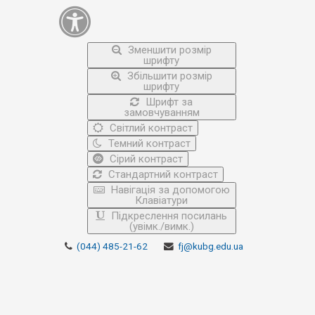
Зменшити розмір
шрифту
Збільшити розмір
шрифту
Шрифт за
замовчуванням
Світлий контраст
Темний контраст
Сірий контраст
Стандартний контраст
Навігація за допомогою
Клавіатури
Підкреслення посилань
(увімк./вимк.)
(044) 485-21-62
fj@kubg.edu.ua