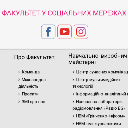
ФАКУЛЬТЕТ У СОЦІАЛЬНИХ МЕРЕЖАХ
Навчально-виробнич
Про Факультет
майстерні
Команда
Центр сучасних комунікац
Міжнародна
Центр мультимедійних
діяльність
технологій
Проєкти
Інформаційно-аналітиний 
ЗМІ про нас
Навчальна лабораторія
радіомовлення «Радіо BG»
НВМ «Грінченко-інформ»
НВМ тележурналістики