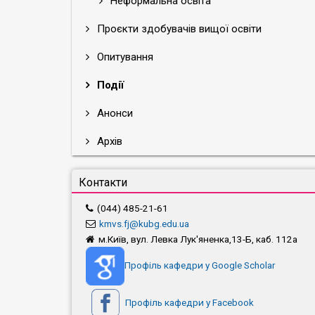
Неформальна освіта
Проєкти здобувачів вищої освіти
Опитування
Події
Анонси
Архів
Контакти
(044) 485-21-61
kmvs.fj@kubg.edu.ua
м.Київ, вул. Левка Лук'яненка,13-Б, каб. 112а
Профіль кафедри у Google Scholar
Профіль кафедри у Facebook