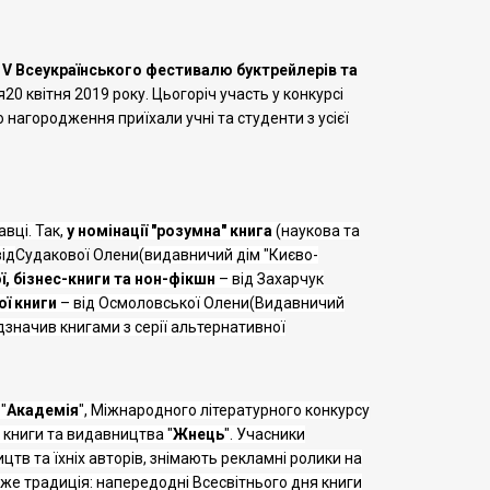
в
V Всеукраїнськ
ого
фестивал
ю
буктрейлерів та
я
20 квітня 2019 року. Цьогоріч участь у конкурсі
ю нагородження приїхали учні та студенти з усієї
вці. Так,
у номінації "розумна" книга
(наукова та
ід
Судакової
Олени
(видавничий дім "Києво-
ї, бізнес-книги та нон-фікшн
–
від
Захарчук
ої книги
–
від
Осмоло
вської Олени
(
Видавничий
дзначив книгами з серії альтернативної
"
Академія
"
,
Міжнародного літературного конкурсу
в книги та
видавництва "
Жнець
"
.
Учасники
в та їхніх авторів, знімають рекламні ролики на
 вже традиція: напередодні Всесвітнього дня книги