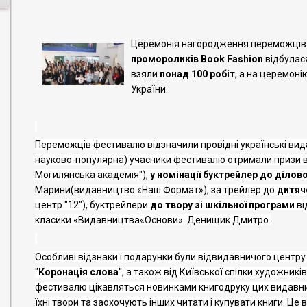
Церемонія нагородження переможці
промороликів Book Fashion
відбулас
взяли
понад 100 робіт
, а на церемоні
України.
Переможців фестивалю відзначили провідні українські вида
науково-популярна) учасники фестивалю отримали призи в
Могилянська академія"),
у номінації буктрейлер до ділово
Марини
(видавництво «
Наш Формат
»)
, за трейлер до
дитяч
центр "12"
), буктрейлери
до твору зі
шкільної програми
ві
класики
«
Видавництв
а
«
Основи
»
Денищик
Дмитро
.
Особливі відзнаки і подарунки були від
видавничого центру 
"
Коронація слова
"
, а також від Київської спілки художникі
фестивалю цікавляться новинками книгодруку цих видавницт
їхні твори та заохочують інших читати і купувати книги. Це