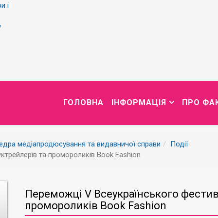
и і
у
ГОЛОВНА
ІНФОРМАЦІЯ
ПРО ФА
едра медіапродюсування та видавничої справи
Події
ктрейлерів та промороликів Book Fashion
Переможці V Всеукраїнського фестив
промороликів Book Fashion