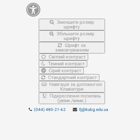
Зменшити розмір
шрифту
Збільшити розмір
шрифту
Шрифт за
замовчуванням
Світлий контраст
Темний контраст
Сірий контраст
Стандартний контраст
Навігація за допомогою
Клавіатури
Підкреслення посилань
(увімк./вимк.)
(044) 485-21-62
fj@kubg.edu.ua