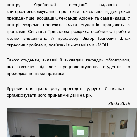
центру Української асоціації видавців і
книгорозповсюджувачів, про який схвально відгукнулися
президент цієї асоціації Олександр Афонін та самі видавці. У
центрі зокрема планують вчити студентів працювати з
грантами. Світлана Привалова розкрила особливості роботи
малих видавництв. А професор Віктор Іванович Шпак
окреслив проблеми, пов’язані з «новаціями» МОН.
Також студенти, видавці й викладачі кафедри обговорили,
що важливо під час працевлаштування студентів та
проходження ними практики.
Круглий стіл цього року проводять удруге. У планах –
організовувати його принаймні двічі на рік.
28.03.2019