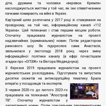
діти, дружини та чоловіки «верхівок Кремля»
насолоджуються життям у той час, як їхні співвітчизники
пачками помирають на війні в Україні.
Кар’єрний шлях розпочала у 2017 році зі стажування на
провідному, на той час, інформаційному каналі «112
Україна». Цей телеканал і став першим місцем роботи.
Спочатку працювала журналістом на проекті
надзвичайних (кримінальних) новин. Потім редактором
ранкового шоу. Як підкреслює сама Анастасія,
звільнилася у листопаді 2018 року, через зміну
інформаційної політики каналу (в ефірі почастішали
згадки про «ОПЗЖ» та Віктора Медведчука).
З березня 2019 працювала журналістом на проекті
журналістських розслідувань. Підготувала та випустила
десятки сюжетів на антикорупційну тематику. Брала
інтерв’ю у посад
овців та експертів.
З червня 2020-го до лютого 2023-го
працювала на телеканалі “Апостроф
ТВ”. Спочатку журналістом у
департаменті новин. Потім спеціальним парламентським