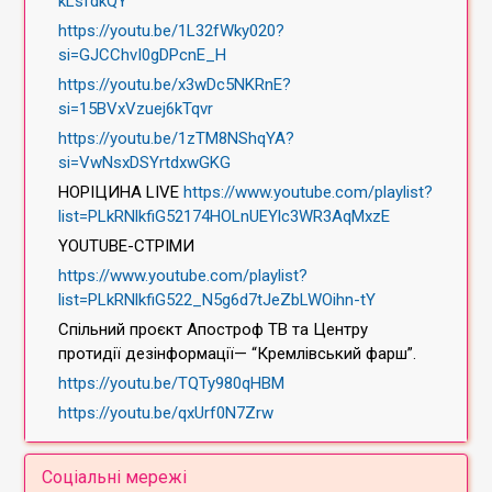
kLsfdkQY
https://youtu.be/1L32fWky020?
si=GJCChvI0gDPcnE_H
https://youtu.be/x3wDc5NKRnE?
si=15BVxVzuej6kTqvr
https://youtu.be/1zTM8NShqYA?
si=VwNsxDSYrtdxwGKG
НОРІЦИНА LIVE
https://www.youtube.com/playlist?
list=PLkRNlkfiG52174HOLnUEYlc3WR3AqMxzE
YOUTUBE-СТРІМИ
https://www.youtube.com/playlist?
list=PLkRNlkfiG522_N5g6d7tJeZbLWOihn-tY
Спільний проєкт Апостроф ТВ та Центру
протидії дезінформації— “Кремлівський фарш”.
https://youtu.be/TQTy980qHBM
https://youtu.be/qxUrf0N7Zrw
Соціальні мережі