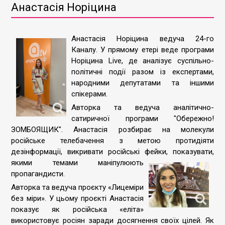
Анастасія Норіцина
Анастасія Норіцина ведуча 24-го
Каналу. У прямому етері веде програми
Норіцина Live, де аналізує суспільно-
політичні події разом із експертами,
народними депутатами та іншими
спікерами.
Авторка та ведуча аналітично-
сатиричної програми "Обережно!
ЗОМБОЯЩИК". Анастасія розбирає на молекули
російське телебачення з метою протидіяти
дезінформації, викривати російські фейки,
показувати,
якими темами маніпулюють
пропагандисти.
Авторка та ведуча проєкту «Лицеміри
без міри». У цьому проєкті Анастасія
показує як російська «еліта»
використовує росіян заради досягнення своїх цілей. Як