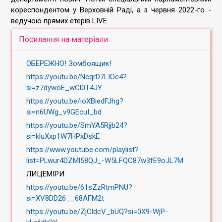
кореспондентом у Верховній Раді, а з червня 2022-го -
ведучою прямих етерів LIVE.
Посилання на матеріали
ОБЕРЕЖНО! Зомбоящик!
https://youtu.be/NcqrD7LIOc4?
si=z7dywoE_wCl0T4JY
https://youtu.be/ioXBiedFJhg?
si=n6UWg_v9GEcuI_bd
https://youtu.be/SmYA5Rjjb24?
si=kluXxp1W7HPxDskE
https://www.youtube.com/playlist?
list=PLwur4DZMl58QJ_-W5LFQC87w3fE9oJL7M
ЛИЦЕМІРИ
https://youtu.be/61sZzRtmPNU?
si=XV8DD26__68AFM2t
https://youtu.be/ZjCldcV_bUQ?si=0X9-WjP-