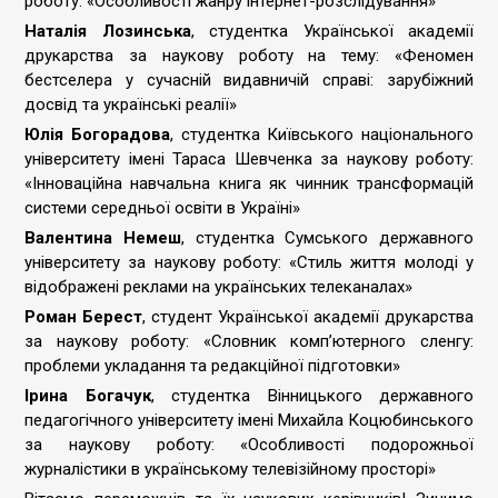
роботу: «Особливості жанру інтернет-розслідування»
Наталія Лозинська
, студентка Української академії
друкарства за наукову роботу на тему: «Феномен
бестселера у сучасній видавничій справі: зарубіжний
досвід та українські реалії»
Юлія Богорадова
, студентка Київського національного
університету імені Тараса Шевченка за наукову роботу:
«Інноваційна навчальна книга як чинник трансформацій
системи середньої освіти в Україні»
Валентина Немеш
, студентка Сумського державного
університету за наукову роботу: «Стиль життя молоді у
відображені реклами на українських телеканалах»
Роман Берест
, студент Української академії друкарства
за наукову роботу: «Словник комп’ютерного сленгу:
проблеми укладання та редакційної підготовки»
Ірина Богачук
, студентка Вінницького державного
педагогічного університету імені Михайла Коцюбинського
за наукову роботу: «Особливості подорожньої
журналістики в українському телевізійному просторі»