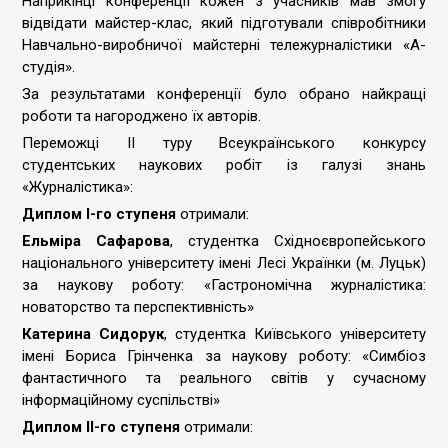
Наприкінці конференції кожен з учасників мав змогу
відвідати майстер-клас, який підготували співробітники
Навчально-виробничої майстерні тележурналістики «А-
студія».
За результатами конференції було обрано найкращі
роботи та нагороджено їх авторів.
Переможці ІІ туру Всеукраїнського конкурсу
студентських наукових робіт із галузі знань
«Журналістика»:
Диплом І-го ступеня
отримали:
Ельміра Сафарова
, студентка Східноєвропейського
національного університету імені Лесі Українки (м. Луцьк)
за наукову роботу: «Гастрономічна журналістика:
новаторство та перспективність»
Катерина Сидорук
, студентка Київського університету
імені Бориса Грінченка за наукову роботу: «Симбіоз
фантастичного та реального світів у сучасному
інформаційному суспільстві»
Диплом ІІ-го ступеня
отримали: