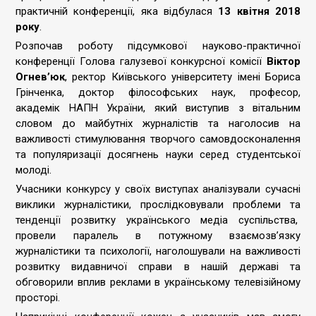
практичній конференції, яка відбулася
13 квітня 2018
року
.
Розпочав роботу підсумкової науково-практичної
конференції Голова галузевої конкурсної комісії
Віктор
Огнев’юк
, ректор Київського університету імені Бориса
Грінченка, доктор філософських наук, професор,
академік НАПН України, який виступив з вітальним
словом до майбутніх журналістів та наголосив на
важливості стимулювання творчого самовдосконалення
та популяризації досягнень науки серед студентської
молоді.
Учасники конкурсу у своїх виступах аналізували сучасні
виклики журналістики, прослідковували проблеми та
тенденції розвитку українського медіа суспільства,
провели паралель в потужному взаємозв’язку
журналістики та психології, наголошували на важливості
розвитку видавничої справи в нашій державі та
обговорили вплив реклами в українському телевізійному
просторі.