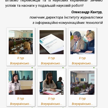
Вітаємо переможців та їх наукових керівників! Зичимо
успіхів та наснаги у подальшій науковій роботі!
Олександр Кантур,
помічник директора Інституту журналістики
з інформаційно-комунікаційних технологій
ІІ тур
ІІ тур
ІІ тур
Всеукраїнсько...
Всеукраїнсько...
Всеукраїнсько...
ІІ тур
ІІ тур
ІІ тур
Всеукраїнсько...
Всеукраїнсько...
Всеукраїнсько...