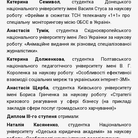
Катерина Семивол
, студентка Донецького
національного університету імені Василя Стуса за наукову
роботу: «Фрейми в сюжетах ТСН телеканалу «1+1» про
спеціальну моніторингову місію ОБСЄ в Україні».
Анастасія Тумік
, студентка Східноєвропейського
національного університету імені Лесі Українки за наукову
роботу: «Анімаційне видання як різновид спеціалізованої
журналістики».
Катерина Долженкова
, студентка Полтавського
національного педагогічного університету імені В. Г.
Короленка за наукову роботу: «Особливості ефективної
взаємодії соціальних мереж та українських інтернет-ЗМІ».
Анастасія Щерба
, студентка Київського університету
імені Бориса Грінченка за наукову роботу: «Стратегії
кризового реагування у сфері бізнесу (на прикладі
закладів сфери послуг громадського харчування)»
Диплом ІІІ-го ступеня
отримали:
Наталія Касяненко
, студентка Національного
університету «Одеська юридична академія» за наукову