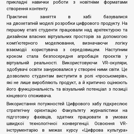
прикладні навички роботи з новітніми форматами
створення контенту.
Практичні заняття в хабі базувалися
на двохетапній моделі розробки цифрового продукту. На
першому етапі студенти працювали над архітектурою та
дизайном власних віртуальних просторів за допомогою
комп'ютерного моделювання, визначаючи логіку
взаємодії користувача з середовищем. Наступним
кроком стала безпосередня апробація проєктів у
віртуальній реальності. Використовуючи VR-окуляри,
здобувачі освіти занурювалися у створені ними світи. Це
дозволило студентам виступити в ролі «просьюмерів»,
які не лише виробляють продукт, а й критично оцінюють
його функціональність та візуальний потенціал з позиції
кінцевого споживача.
Використання потужностей Цифрового хабу підкреслює
стратегічну орієнтацію Факультету журналістики на
підготовку фахівців, здатних працювати в умовах
швидкої технологічної конвергенції. Освоєння VR-
інструментарію в межах курсу «Цифрова культура»