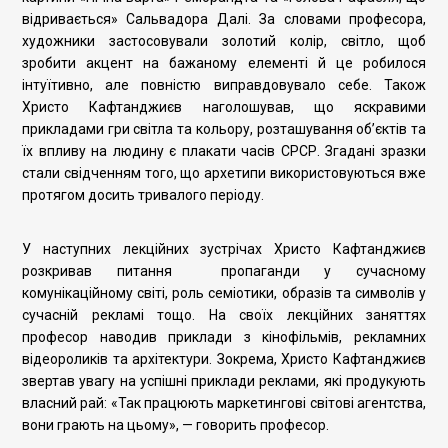
відривається» Сальвадора Далі. За словами професора,
художники застосовували золотий колір, світло, щоб
зробити акцент на бажаному елементі й це робилося
інтуїтивно, але повністю виправдовувало себе. Також
Христо Кафтанджиєв наголошував, що яскравими
прикладами гри світла та кольору, розташування об’єктів та
їх впливу на людину є плакати часів СРСР. Згадані зразки
стали свідченням того, що архетипи використовуються вже
протягом досить тривалого періоду.
У наступних лекційних зустрічах Христо Кафтанджиєв
розкривав питання пропаганди у сучасному
комунікаційному світі, роль семіотики, образів та символів у
сучасній рекламі тощо. На своїх лекційних заняттях
професор наводив приклади з кінофільмів, рекламних
відеороликів та архітектури. Зокрема, Христо Кафтанджиєв
звертав увагу на успішні приклади реклами, які продукують
власний рай: «Так працюють маркетингові світові агентства,
вони грають на цьому», — говорить професор.