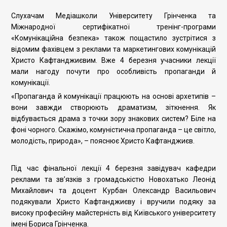
Слухачам Медіашколи Університету Грінченка та
Міжнародної сертифікатної тренінг-програми
«Комунікаційна безпека» також пощастило зустрітися з
відомим фахівцем з реклами та маркетингових комунікацій
Христо Кафтанджиєвим. Вже 4 березня учасники лекції
мали нагоду почути про особливість пропаганди й
комунікації.
«Пропаганда й комунікації працюють на основі архетипів –
вони завжди створюють драматизм, зіткнення. Як
відбувається драма з точки зору знакових систем? Біле на
фоні чорного. Скажімо, комуністична пропаганда – це світло,
молодість, природа», – пояснює Христо Кафтанджиєв.
Під час фінальної лекції 4 березня завідувач кафедри
реклами та зв’язків з громадськістю Новохатько Леонід
Михайлович та доцент Курбан Олександр Васильович
подякували Христо Кафтанджиєву і вручили подяку за
високу професійну майстерність від Київського університету
імені Бориса Грінченка.