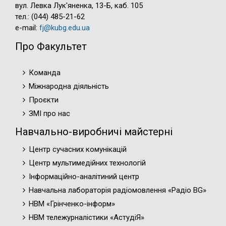
вул. Левка Лук'яненка, 13-Б, каб. 105
тел.: (044) 485-21-62
e-mail:
fj@kubg.edu.ua
Про Факультет
Команда
Міжнародна діяльність
Проєкти
ЗМІ про нас
Навчально-виробничі майстерні
Центр сучасних комунікацій
Центр мультимедійних технологій
Інформаційно-аналітиний центр
Навчальна лабораторія радіомовлення «Радіо BG»
НВМ «Грінченко-інформ»
НВМ тележурналістики «АстудіЯ»