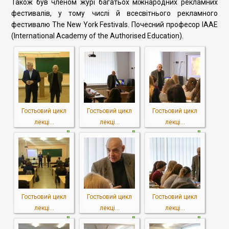
Також був членом журі багатьох міжнародних рекламних
фестивалів, у тому числі й всесвітнього рекламного
фестивалю The New York Festivals. Почесний професор IАAЕ
(International Academy of the Authorised Education).
Гостьовий цикл
Гостьовий цикл
Гостьовий цикл
лекці...
лекці...
лекці...
Гостьовий цикл
Гостьовий цикл
Гостьовий цикл
лекці...
лекці...
лекці...