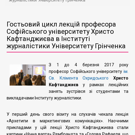
журналістики Університету Грінченка
Гостьовий цикл лекцій професора
Софійського університету Христо
Кафтанджиєва в Інституті
журналістики Університету Грінченка
З 1 до 4 березня 2017 року
професор Софійського університету
ім.
Св. Клімента Охридського
Христо
Кафтанджиєв
у рамках лекційних
занять зустрівся зі студентами та
викладачами Інституту журналістики.
У перший день свого візиту на слухачів чекала лекція
«Архетипи в маркетингових комунікаціях». Наочними
прикладами у цій лекції Христо Кафтанджиєва стали
картини «Нічна варта» Рембрандта та «Голова Рафаеля, що