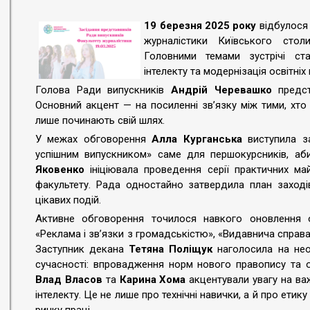
19 березня 2025 року
відбулося 
журналістики Київського столи
Головними темами зустрічі ст
інтелекту та модернізація освітніх
Голова Ради випускників
Андрій Черевашко
предст
Основний акцент — на посиленні зв’язку між тими, хто
лише починають свій шлях.
У межах обговорення
Алла Курганська
виступила за
успішним випускником» саме для першокурсників, аби
Яковенко
ініціювала проведення серії практичних май
факультету. Рада одностайно затвердила план заходів
цікавих подій.
Активне обговорення точилося навкого оновлення ос
«Реклама і зв’язки з громадськістю», «Видавнича справ
Заступник декана
Тетяна Поліщук
наголосила на нео
сучасності: впровадження норм нового правопису та о
Влад Власов
та
Карина Хома
акцентували увагу на ва
інтелекту. Це не лише про технічні навички, а й про ети