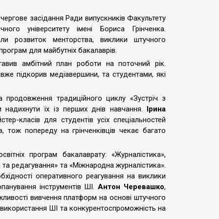
чергове засідання Ради випускників Факультету
чного університету імені Бориса Грінченка.
али розвиток менторства, виклики штучного
 програм для майбутніх бакалаврів.
авив амбітний план роботи на поточний рік.
 вже підкорив медіавершини, та студентами, які
 продовження традиційного циклу «Зустріч з
 надихнути їх із перших днів навчання.
Ірина
стер-класів для студентів усіх спеціальностей
, тож попереду на грінченківців чекає багато
вітніх програм бакалаврату: «Журналістика»,
а та редагування» та «Міжнародна журналістика».
бхідності оперативного реагування на виклики
панування інструментів ШІ.
Антон Черевашко
,
жливості вивчення платформ на основі штучного
ку використання ШІ та конкурентоспроможність на