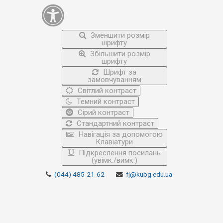
Зменшити розмір
шрифту
Збільшити розмір
шрифту
Шрифт за
замовчуванням
Світлий контраст
Темний контраст
Сірий контраст
Стандартний контраст
Навігація за допомогою
Клавіатури
Підкреслення посилань
(увімк./вимк.)
(044) 485-21-62
fj@kubg.edu.ua