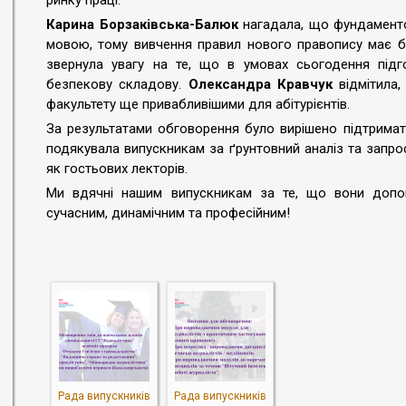
ринку праці.
Карина Борзаківська-Балюк
нагадала, що фундаменто
мовою, тому вивчення правил нового правопису має бу
звернула увагу на те, що в умовах сьогодення підг
безпекову складову.
Олександра Кравчук
відмітила,
факультету ще привабливішими для абітурієнтів.
За результатами обговорення було вирішено підтримат
подякувала випускникам за ґрунтовний аналіз та запр
як гостьових лекторів.
Ми вдячні нашим випускникам за те, що вони допом
сучасним, динамічним та професійним!
Рада випускників
Рада випускників