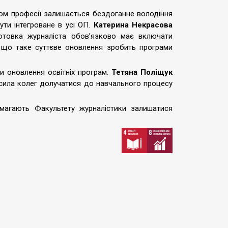
м професії залишається бездоганне володіння
ти інтегроване в усі ОП.
Катерина Некрасова
отовка журналіста обов’язково має включати
 що таке суттєве оновлення зробить програми
и оновлення освітніх програм.
Тетяна Поліщук
осила колег долучатися до навчального процесу
агають Факультету журналістики залишатися