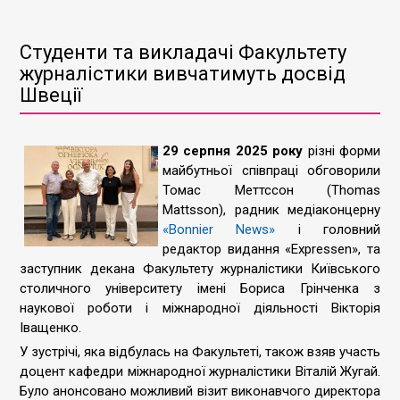
Студенти та викладачі Факультету
журналістики вивчатимуть досвід
Швеції
29 серпня 2025 року
різні форми
майбутньої співпраці обговорили
Томас Меттссон (Thomas
Mattsson), радник медіаконцерну
«Bonnier News»
і головний
редактор видання «Expressen», та
заступник декана Факультету журналістики Київського
столичного університету імені Бориса Грінченка з
наукової роботи і міжнародної діяльності Вікторія
Іващенко.
У зустрічі, яка відбулась на Факультеті, також взяв участь
доцент кафедри міжнародної журналістики Віталій Жугай.
Було анонсовано можливий візит виконавчого директора