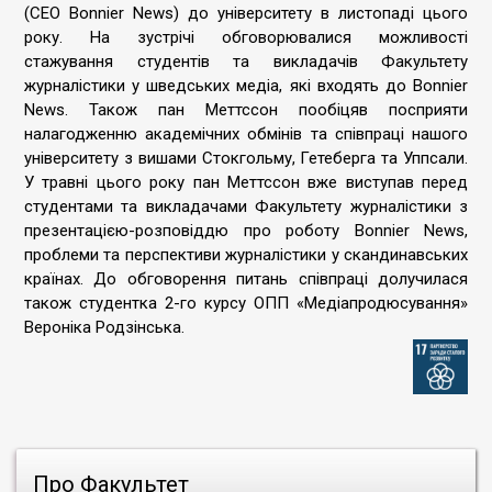
(CEO Bonnier News) до університету в листопаді цього
року. На зустрічі обговорювалися можливості
стажування студентів та викладачів Факультету
журналістики у шведських медіа, які входять до Bonnier
News. Також пан Меттссон пообіцяв посприяти
налагодженню академічних обмінів та співпраці нашого
університету з вишами Стокгольму, Гетеберга та Уппсали.
У травні цього року пан Меттссон вже виступав перед
студентами та викладачами Факультету журналістики з
презентацією-розповіддю про роботу Bonnier News,
проблеми та перспективи журналістики у скандинавських
країнах. До обговорення питань співпраці долучилася
також студентка 2-го курсу ОПП «Медіапродюсування»
Вероніка Родзінська.
Про Факультет