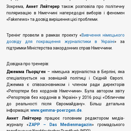
Зокрема,
Аннет Ляйтерер
також розповіла про політичну
поляризацію в Німеччині напередодні виборів і феномен
«Fakenews» та досвід вирішення цієї проблеми.
Тренінг провели в рамках проекту «
Вивчення німецького
досвіду для покращення журналістики в Україні
» за
підтримки Міністерства закордонних справ Німеччини.
Довідка про тренерів:
Джемма Пьорцген
– німецька журналістка в Берліні, яка
спеціалізується на зовнішній політиці і Східній Європі.
Джемма є співзасновником і членом ради директорів
«Репортери без кордонів Німеччини». Була автором звіту
«Репортерів без кордонів в Україні» у 2016 році «Обличчям
до реальності після Євромайдану». Більш детальна
інформація:
www.gemma-poerzgen.de
.
Аннет Ляйтерер
працює головним редактором медіа-
журналу «
ZAPP – Das Medienmagazin
» громадського