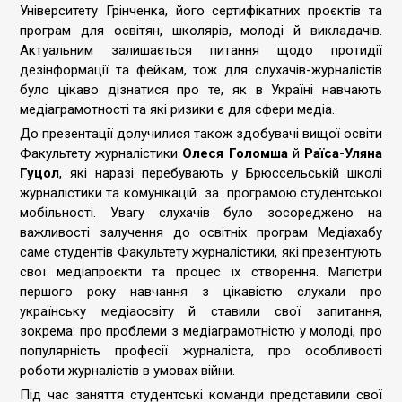
Університету Грінченка, його сертифікатних проєктів та
програм для освітян, школярів, молоді й викладачів.
Актуальним залишається питання щодо протидії
дезінформації та фейкам, тож для слухачів-журналістів
було цікаво дізнатися про те, як в Україні навчають
медіаграмотності та які ризики є для сфери медіа.
До презентації долучилися також здобувачі вищої освіти
Факультету журналістики
Олеся Голомша
й
Раїса-Уляна
Гуцол
, які наразі перебувають у Брюссельській школі
журналістики та комунікацій за програмою студентської
мобільності. Увагу слухачів було зосореджено на
важливості залучення до освітніх програм Медіахабу
саме студентів Факультету журналістики, які презентують
свої медіапроєкти та процес їх створення. Магістри
першого року навчання з цікавістю слухали про
українську медіаосвіту й ставили свої запитання,
зокрема: про проблеми з медіаграмотністю у молоді, про
популярність професії журналіста, про особливості
роботи журналістів в умовах війни.
Під час заняття студентські команди представили свої