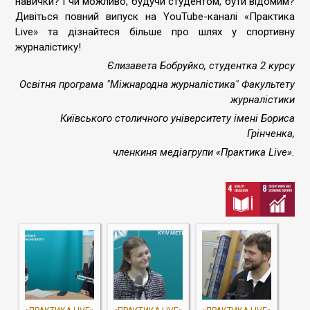
навички? І чи можливо, будучи студентом, бути відомим?
Дивіться повний випуск на YouTube-каналі «Практика
Live» та дізнайтеся більше про шлях у спортивну
журналістику!
Єлизавета Бобруйко, студентка 2 курсу
Освітня програма "Міжнародна журналістика" Факультету
журналістики
Київського столичного університету імені Бориса
Грінченка,
членкиня медіагрупи «Практика Live».