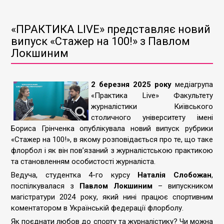
«ПРАКТИКА LIVE» представляє новий
випуск «Стажер на 100!» з Павлом
Локшиним
2 березня 2025 року
медіагрупа
«Практика Live» Факультету
журналістики Київського
столичного університету імені
Бориса Грінченка опублікувала новий випуск рубрики
«Стажер на 100!», в якому розповідається про те, що таке
флорбол і як він пов’язаний з журналістською практикою
та становленням особистості журналіста.
Ведуча, студентка 4-го курсу
Наталія Слобожан
,
поспілкувалася з
Павлом Локшиним
– випускником
магістратури 2024 року, який нині працює спортивним
коментатором в Українській федерації флорболу.
Як поєднати любов до спорту та журналістику? Чи можна