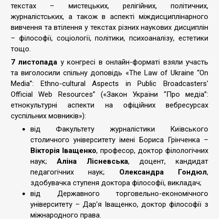
текстах – мистецьких, релігійних, політичних,
журналістських, а також в аспекті міждисциплінарного
вивчення та втілення у текстах різних наукових дисциплін
– філософії, соціології, політики, психоаналізу, естетики
тощо.
7 листопада
у конгресі в онлайн-форматі взяли участь
та виголосили спільну доповідь «The Law of Ukraine “On
Media”: Ethno-cultural Aspects in Public Broadcasters'
Official Web Resources” («Закон України “Про медіа”:
етнокультурні аспекти на офіційних вебресурсах
суспільних мовників»):
від Факультету журналістики Київського
столичного університету імені Бориса Грінченка –
Вікторія Іващенко
, професор, доктор філологічних
наук;
Аліна Лісневська
, доцент, кандидат
педагогічних наук;
Олександра Гондюл
,
здобувачка ступеня доктора філософії, викладач;
від Державного торговельно-економічного
університету – Дар’я Іващенко, доктор філософії з
міжнародного права.