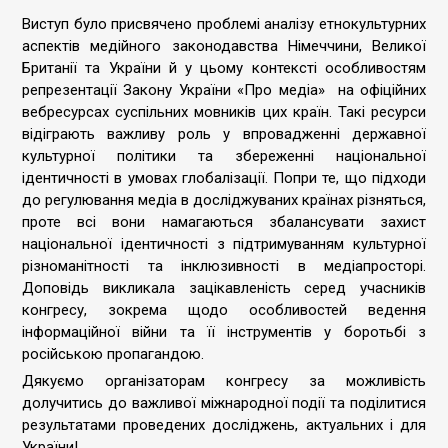
Виступ було присвячено проблемі аналізу етнокультурних
аспектів медійного законодавства Німеччини, Великої
Британії та України й у цьому контексті особливостям
репрезентації Закону України «Про медіа» на офіційних
вебресурсах суспільних мовників цих країн. Такі ресурси
відіграють важливу роль у впровадженні державної
культурної політики та збереженні національної
ідентичності в умовах глобалізації. Попри те, що підходи
до регулювання медіа в досліджуваних країнах різняться,
проте всі вони намагаються збалансувати захист
національної ідентичності з підтримуванням культурної
різноманітності та інклюзивності в медіапросторі.
Доповідь викликала зацікавленість серед учасників
конгресу, зокрема щодо особливостей ведення
інформаційної війни та її інструментів у боротьбі з
російською пропагандою.
Дякуємо організаторам конгресу за можливість
долучитись до важливої міжнародної події та поділитися
результатами проведених досліджень, актуальних і для
України!