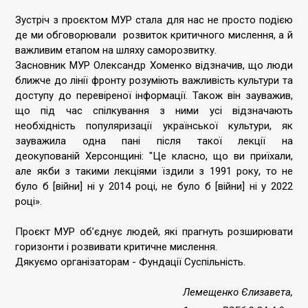
Зустріч з проєктом
МУР
стала для нас не просто подією
де ми обговорювали розвиток критичного мислення, а й
важливим етапом на шляху саморозвитку.
Засновник
МУР
Олександр Хоменко відзначив, що люди
ближче до лінії фронту розуміють важливість культури та
доступу до перевіреної інформації. Також він зауважив,
що під час спілкування з ними усі відзначають
необхідність популяризації української культури, як
зауважила одна пані після такої лекції на
деокупованій Херсонщині: "Це класно, що ви приїхали,
але якби з такими лекціями їздили з 1991 року, то не
було б [війни] ні у 2014 році, не було б [війни] ні у 2022
році».
Проєкт
МУР
обʼєднує людей, які прагнуть розширювати
горизонти і розвивати критичне мислення.
Дякуємо організаторам - Фундації Суспільність.
Лемещенко Єлизавета,