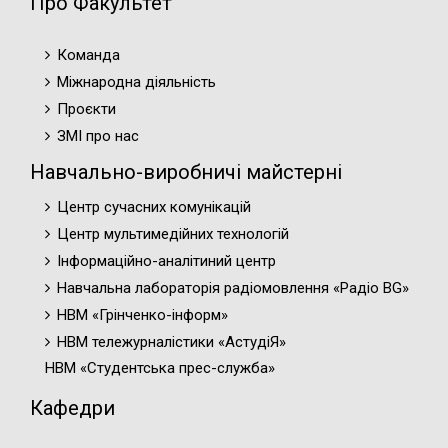
Про Факультет
Команда
Міжнародна діяльність
Проєкти
ЗМІ про нас
Навчально-виробничі майстерні
Центр сучасних комунікацій
Центр мультимедійних технологій
Інформаційно-аналітиний центр
Навчальна лабораторія радіомовлення «Радіо BG»
НВМ «Грінченко-інформ»
НВМ тележурналістики «АстудіЯ»
НВМ «Студентська прес-служба»
Кафедри