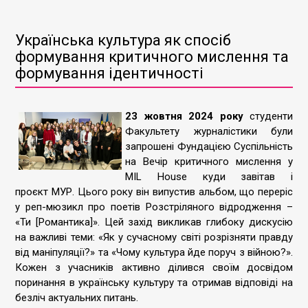
Українська культура як спосіб
формування критичного мислення та
формування ідентичності
23 жовтня 2024 року
студенти
Факультету журналістики були
запрошені Фундацією Суспільність
на Вечір критичного мислення у
MIL House куди завітав і
проєкт
МУР
. Цього року він випустив альбом, що переріс
у реп-мюзикл про поетів Розстріляного відродження –
«Ти [Романтика]». Цей захід викликав глибоку дискусію
на важливі теми: «Як у сучасному світі розрізняти правду
від маніпуляції?» та «Чому культура йде поруч з війною?».
Кожен з учасників активно ділився своїм досвідом
поринання в українську культуру та отримав відповіді на
безліч актуальних питань.