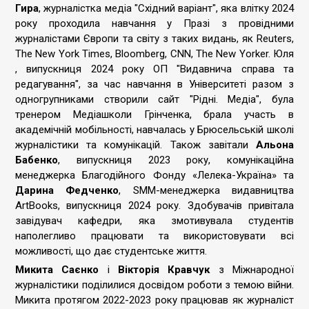
Гира
, журналістка медіа "Східний варіант", яка влітку 2024
року проходила навчання у Празі з провідними
журналістами Європи та світу з таких видань, як Reuters,
The New York Times, Bloomberg, CNN, The New Yorker. Юля
, випускниця 2024 року ОП "Видавнича справа та
редагування", за час навчання в Університеті разом з
одногрупниками створили сайт "Рідні. Медіа", була
тренером Медіашколи Грінченка, брала участь в
академічній мобільності, навчалась у Брюсельській школі
журналістики та комунікацій. Також завітали
Альона
Бабенко
, випускниця 2023 року, комунікаційна
менеджерка Благодійного Фонду «Лелека-Україна» та
Дарина Федченко
, SMM-менеджерка видавництва
ArtBooks, випускниця 2024 року. Здобувачів привітала
завідувач кафедри, яка змотивувала студентів
наполегливо працювати та використовувати всі
можливості, що дає студентське життя.
Микита Саєнко
і
Вікторія Кравчук
з Міжнародної
журналістики поділилися досвідом роботи з темою війни.
Микита протягом 2022-2023 року працював як журналіст