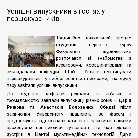
Успішні випускники в гостях у
першокурсників
Традиційно навчальний процес
студентів першого курсу
Факультету журналістики
розпочався зі знайомства з
кураторами, координаторами та
викладачами кафедри. Щоб більше вмотивувати
першокурсників у виборі освітньої програми, на другу
пару завітали успішні випускники.
До студентів кафедри реклами та зв’язків з
громадськістю завітали випускниці різних років –
Дарʼя
Рижова
та
Анастасія Болозенко
. Обидві після
закінчення Університету працюють за фахом і
продовжують вдосконалювати свої практичні навички
враховуючи всі виклики сучасності. Під час офлайн
зустрічі в Центрі мультимедійних технологій Дарʼя