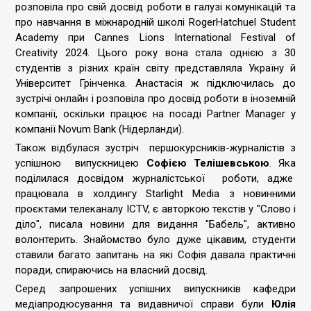
розповіла про свій досвід роботи в галузі комунікацій та
про навчання в міжнародній школі RogerHatchuel Student
Academy при Cannes Lions International Festival of
Creativity 2024. Цього року вона стала однією з 30
студентів з різних країн світу представляла Україну й
Університет Грінченка. Анастасія ж підключилась до
зустрічі онлайн і розповіла про досвід роботи в іноземній
компанії, оскільки працює на посаді Partner Manager у
компанії Novum Bank (Нідерланди).
Також відбулася зустріч першокурсників-журналістів з
успішною випускницею
Софією Телішевською
. Яка
поділилася досвідом журналістської роботи, адже
працювала в холдингу Starlight Media з новинними
проєктами телеканалу ICTV, є авторкою текстів у "Слово і
діло", писала новини для видання "Бабель", активно
волонтерить. Знайомство було дуже цікавим, студенти
ставили багато запитань на які Софія давала практичні
поради, спираючись на власний досвід.
Серед запрошених успішних випускників кафедри
медіапродюсування та видавничої справи були
Юлія