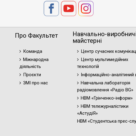
Навчально-виробнич
Про Факультет
майстерні
Команда
Центр сучасних комунікац
Міжнародна
Центр мультимедійних
діяльність
технологій
Проєкти
Інформаційно-аналітиний 
ЗМІ про нас
Навчальна лабораторія
радіомовлення «Радіо BG»
НВМ «Грінченко-інформ»
НВМ тележурналістики
«АстудіЯ»
НВМ «Студентська прес-сл