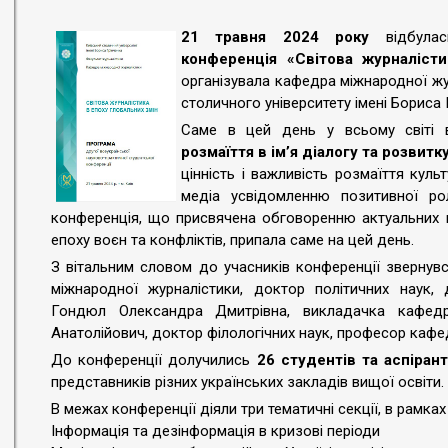
21 травня 2024 року
відбул
конференція «Світова журналісти
організувала кафедра міжнародної жу
столичного університету імені Бориса 
Саме в цей день у всьому світі в
розмаїття
в ім’я діалогу та розвитк
цінність і важливість розмаїття куль
медіа усвідомленню позитивної ро
конференція, що присвячена обговоренню актуальних п
епоху воєн та конфліктів, припала саме на цей день.
З вітальним словом до учасників конференції звернувс
міжнародної журналістики, доктор політичних наук,
Гондюл Олександра Дмитрівна, викладачка кафедр
Анатолійович, доктор філологічних наук, професор кафе
До конференції долучились
26 студентів та аспірант
представників різних українських закладів вищої освіти.
В межах конференції діяли три тематичні секції, в рамках
Інформація та дезінформація в кризові періоди