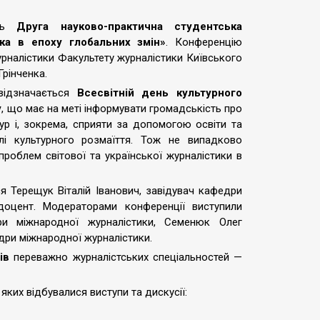
ась
Друга науково-практична студентська
ка в епоху глобальних змін»
. Конференцію
рналістики Факультету журналістики Київського
Грінченка.
ідзначається
Всесвітній день культурного
у
, що має на меті інформувати громадськість про
тур і, зокрема, сприяти за допомогою освіти та
лі культурного розмаїття. Тож не випадково
роблем світової та української журналістики в
я Терещук Віталій Іванович, завідувач кафедри
 доцент. Модераторами конференції виступили
и міжнародної журналістики, Семенюк Олег
дри міжнародної журналістики.
ів
переважно журналістських спеціальностей —
 яких відбувалися виступи та дискусії: