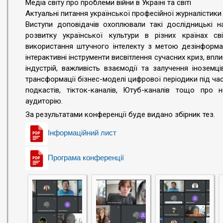
Медіа світу про проблеми війни в Україні та світі
Актуальні питання української професійної журналістики 
Виступи доповідачів охоплювали такі дослідницькі н
розвитку української культури в різних країнах сві
використання штучного інтелекту з метою дезінформаці
інтерактивні інструменти висвітлення сучасних криз, впли
індустрій, важливість взаємодії та залучення іноземці
трансформації бізнес-моделі цифрової періодики під час 
подкастів, тікток-каналів, Ютуб-каналів тощо про н
аудиторію.
За результатами конференції буде видано збірник тез.
Інформаційний лист
Програма конференції