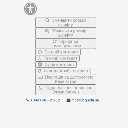
Зменшити розмір
шрифту
Збільшити розмір
шрифту
Шрифт за
замовчуванням
Світлий контраст
Темний контраст
Сірий контраст
Стандартний контраст
Навігація за допомогою
Клавіатури
Підкреслення посилань
(увімк./вимк.)
(044) 485-21-62
fj@kubg.edu.ua