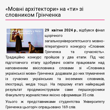
«Мовні архітектори» на «ти» зі
словником Грінченка
29 квітня 2024 р.
, відбувся фінал
щорічного
загальноуніверситетського мовно-
літературного конкурсу «Словник
Грінченка та сучасність».
Традиційно конкурс пройшов у два етапи. Під час
підготовчого етапу здобувачі освіти працювали над
наповненням вікісловника словами зі «Словника
української мови» Грінченка: додавали до них тлумачення
із сучасних українських та іноземних словників,
ілюстрації, медіа тощо. На першому етапі найкращий
результат продемонстрували саме першокурсники
Факультету журналістики якісно оформивши 35 слів.
Усього ж представниками студентства Університету
Грінченка цьогоріч опрацьовано 169 слів.