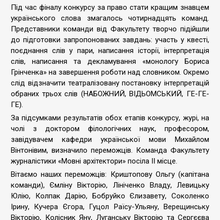
Під час фіналу конкурсу за право стати кращим знавцем
українського слова змагалось чотирнадцять команд.
Представники команди від Факультету творчо підійшли
до підготовки запропонованих завдань: участь у квесті,
поєднання слів у пари, написання історії, інтерпретація
слів, написання та декламування «монологу Бориса
Грінченка» на завершення роботи над словником. Окремо
слід відзначити театралізовану постановку інтерпретацій
обраних трьох слів (НАБОЖНИЙ, ВІДЬОМСЬКИЙ, ГЕ-ГЕ-
ГЕ).
За підсумками результатів обох етапів конкурсу, журі, на
чолі з доктором філологічних наук, професором,
завідувачем кафедри української мови Михайлом
Вінтонівим, визначило переможців. Команда Факультету
журналістики «Мовні архітектори» посіла ІІ місце.
Вітаємо наших переможців: Криштопову Ольгу (капітана
команди), Ємліну Вікторію, Лініченко Владу, Левицьку
Юлію, Колпак Дарію, Бобруйко Єлизавету, Соколенко
Ірину, Кучера Єгора, Гуцол Раїсу-Ульяну, Верещинську
Вікторію, Колісник Яну, Луганську Вікторію та Сергєєва