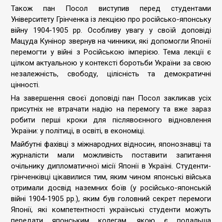
Також пан Посол виступив перед студентами
Університету Грінченка із лекцією про російсько-японську
війну 1904-1905 рр. Особливу увагу у своїй доповіді
Мацуда Кунінор звернув на чинники, які допомогли Японії
перемогти у війні з Російською імперією. Тема лекції є
цілком актуальною у контексті боротьби України за свою
незалежність, свободу, цілісність та демократичні
цінності.
На завершення своєї доповіді пан Посол закликав усіх
присутніх не втрачати надію на перемогу та вже зараз
робити перші кроки для післявоєнного відновлення
України: у політиці, в освіті, в економіці.
Майбутні фахівці з міжнародних відносин, японознавці та
журналісти мали можливість поставити запитання
очільнику дипломатичної місії Японії в Україні. Студенти-
грінченківці цікавилися тим, яким чином японські війська
отримали досвід наземних боїв (у російсько-японській
війні 1904-1905 рр.), яким був головний секрет перемоги
Японії, які компетентності українські студенти можуть
передати японським колегам, якою є подальша