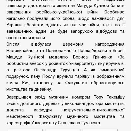
співпраця двох країн та яким пан Мацуда Кунінор бачить
завершення російсько-української війни. Особливо
нагально пролунали його слова, щодо важливості для
України зберігати єдність як під час війни, так і по її
завершенню, адже це буде запорукою відбудови та
процвітання країни.
Опісля відбулася церемонія нагородження
Надзвичайного та Повноважного Посла України в Японії
Мацуди Кунінорі медаллю Бориса Грінченка «За
особистий внесок у розвиток Університету» яку вручив в.
о. ректора Олександр Турунцев. А як символічний
подарунок, пану Послу вручили тарілку із зображенням
князя Кия, створену на Факультеті образотворчого
мистецтва та дизайну.
Завершився захід музичним номером Тору Такеміцу
«Ескіз дощового дерева» у виконанні доктора мистецтв,
доцента кафедри інструментально-виконавської
майстерності Факультету музичного мистецтва та
хореографії Університету Станіслава Гумінюка.