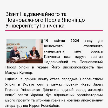
Візит Надзвичайного та
Повноважного Посла Японії до
Університету Грінченка
19 квітня 2024 року
до
Київського столичного
університету імені Бориса
Грінченка вже вдруге завітав
Надзвичайний та Повноважний
Посол Японії в Україні Його Високоповажність пан
Мацуда Кунінор.
Однією із причин візиту стала передача Посольством
Японії в Україні книг у межах проєкту «Read Japan
Project». Університет Грінченка, єдиний серед закладів
вищої освіти України, був відзначений організаторами
цього проєкту та отримав грант на новітню японознавчу
літературу від Nippon Foundation.