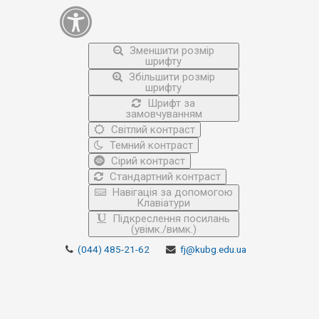
Зменшити розмір
шрифту
Збільшити розмір
шрифту
Шрифт за
замовчуванням
Світлий контраст
Темний контраст
Сірий контраст
Стандартний контраст
Навігація за допомогою
Клавіатури
Підкреслення посилань
(увімк./вимк.)
(044) 485-21-62
fj@kubg.edu.ua