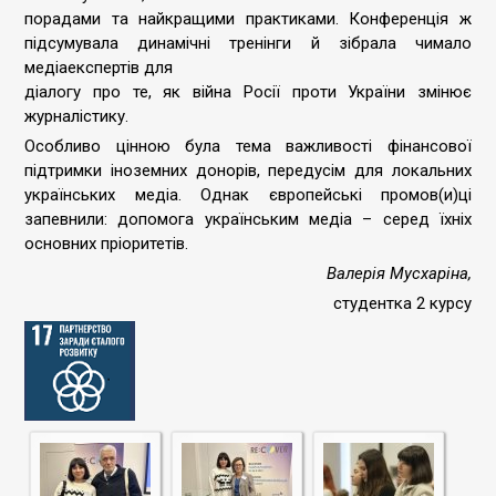
порадами та найкращими практиками. Конференція ж
підсумувала динамічні тренінги й зібрала чимало
медіаекспертів для
діалогу про те, як війна Росії проти України змінює
журналістику.
Особливо цінною була тема важливості фінансової
підтримки іноземних донорів, передусім для локальних
українських медіа. Однак європейські промов(и)ці
запевнили: допомога українським медіа – серед їхніх
основних пріоритетів.
Валерія Мусхаріна,
студентка 2 курсу