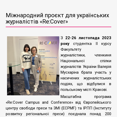
Міжнародний проєкт для українських
журналістів «Re:Cover»
З
22-26 листопада 2023
року
студентка ІІ курсу
Факультету
журналістики, членкиня
Національної спілки
журналістів України Валерія
Мусхаріна брала участь у
насичених журналістських
подіях, що відбулися в
польському місті Кракові.
Масштабна програма
«Re:Cover Campus and Conference» від Європейського
центру свободи преси та ЗМІ (ECPMF) та ІРПП (Інституту
розвитку регіональної преси) поєднала понад 200