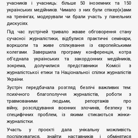
учасників і учасниць: більше 50 іноземних та 150
українських медійників. Чимало з них були спікер(к)ами
на тренінгах, модерували чи брали участь у панельних
дискусіях.
Під час зустрічей тривало жваве обговорення стану
сучасної журналістики, відбулися практичні семінари,
воркшопи та живе спілкування із європейськими
колегами. Завершила програму конференція, котра
об’єднала українських та закордонних медійників,
зокрема, долучилися представники Комісії з
журналістської етики та Національної спілки журналістів
України.
Зустріч передбачала розгляд безлічі важливих тем:
психічного благополуччя журналістів, роботи з
травмованими людьми, репортажів про
війну, розслідування воєнних злочинів, безпеку та
специфічних проблем, із якими стикаються жінки-
журналістки.
Участь у проєкті дала унікальну можливість
поспілкуватися, знайти наставників і обмінятися