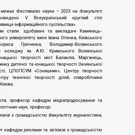
межах Фестивалю науки – 2023 на Факультеті
роведено V Всеукраїнський круглий стіл
вище інформаційного суспільства».
ми стали: здобувачі та викладачі Камянець-
го університету імені Івана Огієнка, Київського
Бориса Грінченка, Володимир-Волинського
го коледжу ім. А.Ю. Кримського Волинської
ацької творчості міст Балаклія, Марганець,
нку дитячої та юнацької творчості Окнянської
сті, ЦПОПСУМ «Соняшник», Центру творчості
ру технічної творчості дітей, співробітники
 Києва.
:
боти, професор кафедри медіапродюсування та
логічних наук, професор;
язків з громадськістю Факультету журналістики,
нт кафедри реклами та зв’язків з громадськістю