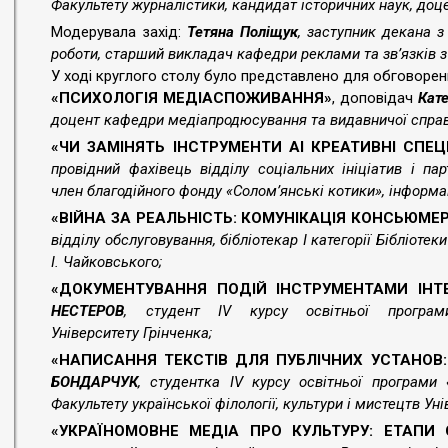
Факультету журналістики, кандидат історичних наук, доц
Модерувала захід:
Тетяна Поліщук
, заступник декана з
роботи, старший викладач кафедри реклами та зв’язків 
У ході круглого столу було представлено для обговорен
«ПСИХОЛОГІЯ МЕДІАСПОЖИВАННЯ»
, доповідач
Кат
доцент кафедри медіапродюсування та видавничої справи
«ЧИ ЗАМІНЯТЬ ІНСТРУМЕНТИ АІ КРЕАТИВНІ СПЕЦ
провідний фахівець відділу соціальних ініціатив і па
член
благодійного фонду «Солом’янські котики», інформа
«ВІЙНА ЗА РЕАЛЬНІСТЬ: КОМУНІКАЦІЯ КОНСЬЮМЕ
відділу обслуговування, бібліотекар І категорії Бібліотек
І. Чайковського;
«ДОКУМЕНТУВАННЯ ПОДІЙ ІНСТРУМЕНТАМИ ІНТ
НЕСТЕРОВ
, студент ІV курсу освітньої програми
Університету
Грінченка;
«НАПИСАННЯ ТЕКСТІВ ДЛЯ ПУБЛІЧНИХ УСТАНОВ
БОНДАРЧУК
, студентка ІV курсу освітньої програми 
Факультету української філології, культури і мистецтв Уні
«УКРАЇНОМОВНЕ МЕДІА ПРО КУЛЬТУРУ: ЕТАПИ 