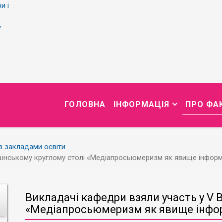
и і
у
ГОЛОВНА
ІНФОРМАЦІЯ
ПРО ФА
із закладами освіти
аїнському круглому столі «Медіапросьюмеризм як явище інформ
Викладачі кафедри взяли участь у V 
«Медіапросьюмеризм як явище інфор