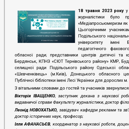
18 травня 2023 року
у 
журналістики було п
«Медіапросьюмеризм як я
Цьогорічними учасника
Подільського національно
університету імені 
педагогічного фахово
обласної ради; представники центрів дитячої та юн
Бердянськ, КПНЗ «СЮТ Тернівського району» КМР, Буди
селищної ради Подільського району Одеської обла
«Шевченківець» (м.Київ), Донецького обласного цент
Публічної бібліотеки імені Лесі Українки для дорослих м.
З вітальними словами до гостей та учасників звернулися
Вікторія ІВАЩЕНКО
, заступник декана з наукової ро
видавничої справи Факультету журналістики, доктор філо
Леонід НОВОХАТЬКО,
завідувач кафедри реклами та зв’
доктор історичних наук, професор;
Ілля АФАНАСЬЄВ
, координатор з наукової роботи, доце