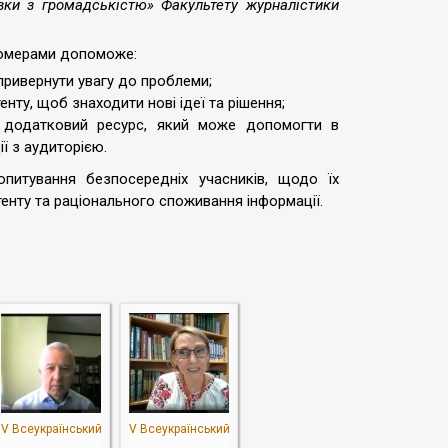
язки з громадськістю» Факультету журналістики
ьюмерами допоможе:
привернути увагу до проблеми;
нту, щоб знаходити нові ідеї та рішення;
й додатковий ресурс, який може допомогти в
ї з аудиторією.
опитування безпосередніх учасників, щодо їх
тенту та раціонального споживання інформації.
V Всеукраїнський
V Всеукраїнський