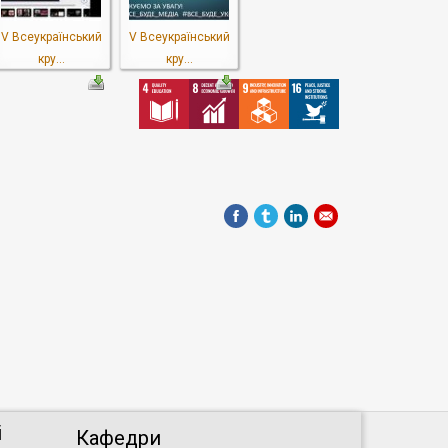
V Всеукраїнський
V Всеукраїнський
кру...
кру...
і
Кафедри