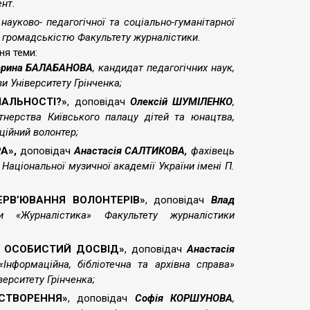
ент.
 науково- педагогічної та соціально-гуманітарної
з громадськістю Факультету журналістики.
ня теми:
ерина БАЛАБАНОВА
, кандидат педагогічних наук,
 Університету Грінченка;
ІАЛЬНОСТІ?»
, доповідач
Олексій ШУМІЛЕНКО
,
ртнерства Київського палацу дітей та юнацтва,
ційний волонтер;
РА»,
доповідач
Анастасія САЛТИКОВА,
фахівець
и Національної музичної академії України імені П.
ЕРВ’ЮВАННЯ ВОЛОНТЕРІВ»
, доповідач
Влад
 «Журналістика» Факультету журналістики
: ОСОБИСТИЙ ДОСВІД»
, доповідач
Анастасія
«Інформаційна, бібліотечна та архівна справа»
верситету Грінченка;
СТВОРЕННЯ»
, доповідач
Софія КОРШУНОВА
,