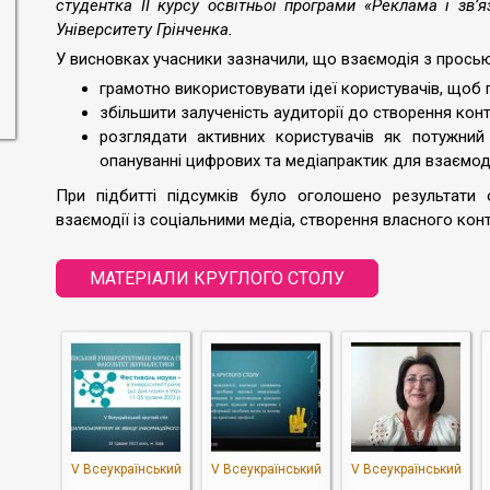
студентка ІІ курсу освітньої програми «Реклама і зв’
Університету Грінченка.
У висновках учасники зазначили, що взаємодія з прос
грамотно використовувати ідеї користувачів, щоб 
збільшити залученість аудиторії до створення конте
розглядати активних користувачів як потужни
опануванні цифрових та медіапрактик для взаємоді
При підбитті підсумків було оголошено результати 
взаємодії із соціальними медіа, створення власного кон
МАТЕРІАЛИ КРУГЛОГО СТОЛУ
V Всеукраїнський
V Всеукраїнський
V Всеукраїнський