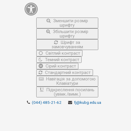
Зменшити розмір
шрифту
Збільшити розмір
шрифту
Шрифт за
замовчуванням
Світлий контраст
Темний контраст
Сірий контраст
Стандартний контраст
Навігація за допомогою
Клавіатури
Підкреслення посилань
(увімк./вимк.)
(044) 485-21-62
fj@kubg.edu.ua