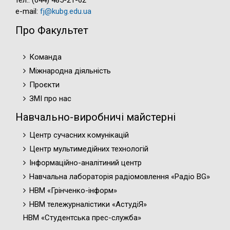
тел.: (044) 485-21-62
e-mail:
fj@kubg.edu.ua
Про Факультет
Команда
Міжнародна діяльність
Проєкти
ЗМІ про нас
Навчально-виробничі майстерні
Центр сучасних комунікацій
Центр мультимедійних технологій
Інформаційно-аналітиний центр
Навчальна лабораторія радіомовлення «Радіо BG»
НВМ «Грінченко-інформ»
НВМ тележурналістики «АстудіЯ»
НВМ «Студентська прес-служба»