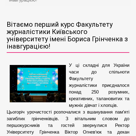
інавгурацією!
Вітаємо перший курс Факультету
журналістики Київського
університету імені Бориса Грінченка з
інавгурацією!
У ці складні для України
часи до спільноти
Факультету
журналістики приєдналося
понад 250 розумних,
креативних, талановитих та
мужніх дівчат і хлопців.
Цьогоріч урочистості розпочалися з вшанування пам’яті
загиблих грінченківців. З вітальним словом до
першокурсників та гостей звернулися Ректор
Університету Грінченка Віктор Огнев‘юк та декан