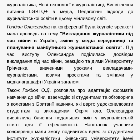
журналістика, Нові технології в журналістиці, Висвітлення
питання LGBTQ+ в медіа, Педагогічні підходи до
журналістської освіти в цьому мінливому світі.
Гондюл Олександра
на конференції була keynote speaker і
мала доповідь на тему
"Викладання журналістики під
час війни в Україні, зміни у медіа середовищі та
планування майбутнього журналістської освіти".
Під
час виступу Олександра поділилась досвідом
викладання під час війни, реакцією та діями Університету
Грінченка, вивченими уроками викладачами-
журналістами, новими проєктами та змінами у
медіаландшафті України загалом.
Також
Гондюл О.Д.
розповіла про адаптацію форматів
навчання до війни, взаємодію зі студентами та обговорила
з колегами з Британії навички, які варто удосконалювати
студентам та викладачам. Окрім того, Олександра
висвітлила бачення подальших змін у журналістській
освіті для її ефективності. Наостанок учасники
конференції мали змогу подивитись відео зі студентами
Інституту журналістики Київського університету імені