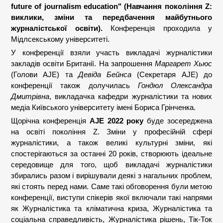
future of journalism education" (Навчання покоління Z:
виклики, зміни та передбачення майбутнього
журналістської освіти).
Конференція проходила у
Мідлсекському університеті.
У конференції взяли участь викладачі журналістики
закладів освіти Британії. На запрошення
Маргарет Хьюс
(Голови AJE) та
Девіда Бейнса
(Секретаря AJE) до
конференції також долучилась
Гондюл Олександра
Дмитрівна
, викладачка кафедри журналістики та нових
медіа Київського університету імені Бориса Грінченка.
Щорічна конференція
AJE 2022 року
буде зосереджена
на освіті покоління Z. Зміни у професійній сфері
журналістики, а також великі культурні зміни, які
спостерігаються за останні 20 років, створюють ідеальне
середовище для того, щоб викладачі журналістики
збирались разом і вирішували деякі з нагальних проблем,
які стоять перед нами. Саме такі обговорення були метою
конференції, виступи спікерів якої включали такі напрями
як Журналістика та кліматична криза, Журналістика та
соціальна справедливість, Журналістика рішень, Тік-Ток