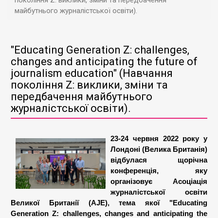
покоління Z: виклики, зміни та передбачення
майбутнього журналістської освіти).
"Educating Generation Z: challenges,
changes and anticipating the future of
journalism education" (Навчання
покоління Z: виклики, зміни та
передбачення майбутнього
журналістської освіти).
23-24 червня 2022 року у
Лондоні (Велика Британія)
відбулася щорічна
конференція, яку
організовує Асоціація
журналістської освіти
Великої Британії (AJE), тема якої "Educating
Generation Z: challenges, changes and anticipating the