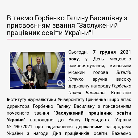
Вітаємо Горбенко Галину Василівну з
присвоєнням звання "Заслужений
працівник освіти України"!
Сьогодні,
7 грудня 2021
року
, у День місцевого
самоврядування, київський
міський голова
Віталій
Кличко
вручив високу
державну нагороду
Горбенко
Галині Василівні
. Колектив
Інституту журналістики Університету Грінченка щиро вітає
директора Горбенко Галину Василівну з присвоєнням
почесного звання "
Заслужений працівник освіти
України”
відповідно до Указу Президента України
№496/2021 про відзначення державними нагородами
України з нагоди Дня працівників освіти. Бажаємо