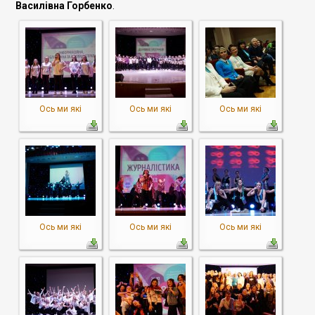
Василівна Горбенко
.
Ось ми які
Ось ми які
Ось ми які
Ось ми які
Ось ми які
Ось ми які