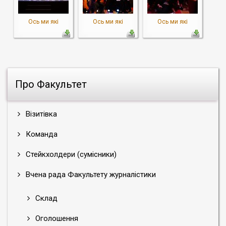
Ось ми які
Ось ми які
Ось ми які
Про Факультет
Візитівка
Команда
Стейкхолдери (сумісники)
Вчена рада Факультету журналістики
Склад
Оголошення