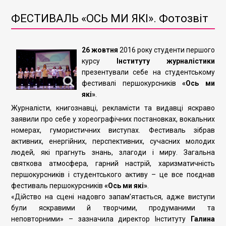
ФЕСТИВАЛЬ «ОСЬ МИ ЯКІ». Фотозвіт
26 жовтня
2016 року студенти першого
курсу
Інституту журналістики
презентували себе на студентському
фестивалі першокурсників
«Ось ми
які»
.
Журналісти, книгознавці, рекламісти та видавці яскраво
заявили про себе у хореографічних постановках, вокальних
номерах, гумористичних виступах. Фестиваль зібрав
активних, енергійних, перспективних, сучасних молодих
людей, які прагнуть знань, злагоди і миру. Загальна
святкова атмосфера, гарний настрій, харизматичність
першокурсників і студентського активу
–
це все поєднав
фестиваль першокурсників
«Ось ми які»
.
«Дійство на сцені надовго запам’ятається, адже виступи
були яскравими й творчими, продуманими та
неповторними» – зазначила директор Інституту
Галина