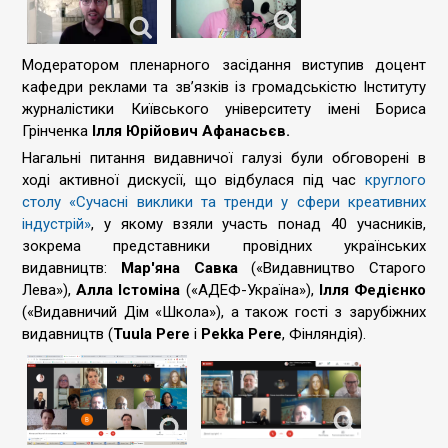
Модератором пленарного засідання виступив доцент
кафедри реклами та зв’язків із громадськістю Інституту
журналістики Київського університету імені Бориса
Грінченка
Ілля Юрійович Афанасьєв.
Нагальні питання видавничої галузі були обговорені в
ході активної дискусії, що відбулася під час
круглого
столу «Сучасні виклики та тренди у сфери креативних
індустрій»
, у якому взяли участь понад 40 учасників,
зокрема представники провідних українських
видавництв:
Мар'яна Савка
(«Видавництво Старого
Лева»),
Алла Істоміна
(«АДЕФ-Україна»),
Ілля Федієнко
(«Видавничий Дім «Школа»), а також гості з зарубіжних
видавництв (
Tuula Pere
i
Pekka Pere
, Фінляндія).