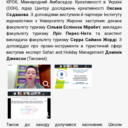
КРОК, Міжнародний Амбасадор Креативності в Україні
(ООН), лідер Центру досліджень креативності
Оксана
Сєдашова
. З доповідями виступили й партнери Інституту
журналістики з Університету Жирони: заступник декана
факультету туризму
Сільвія Еспіноза Мірабет
, викладач
факультету туризму
Луїс Перес-Нето
та асистент
викладача факультету туризму
Серра Саймон Жорді
. З
доповіддю про промо-інструменти в туристичній сфері
виступив експерт Safari and Holiday Management
Домінік
Джексон
(Танзанія).
Також до заходу долучився засновник Школи