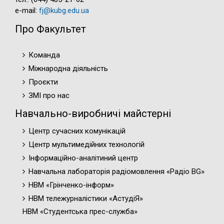
e-mail:
fj@kubg.edu.ua
Про Факультет
Команда
Міжнародна діяльність
Проєкти
ЗМІ про нас
Навчально-виробничі майстерні
Центр сучасних комунікацій
Центр мультимедійних технологій
Інформаційно-аналітиний центр
Навчальна лабораторія радіомовлення «Радіо BG»
НВМ «Грінченко-інформ»
НВМ тележурналістики «АстудіЯ»
НВМ «Студентська прес-служба»