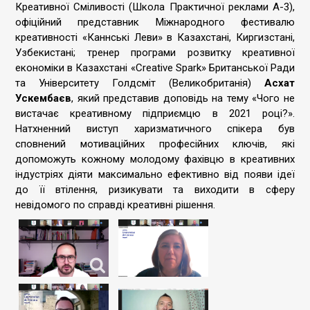
Креативної Сміливості (Школа Практичної реклами А-3),
офіційний представник Міжнародного фестивалю
креативності «Каннські Леви» в Казахстані, Киргизстані,
Узбекистані; тренер програми розвитку креативної
економіки в Казахстані «Creative Spark» Британської Ради
та Університету Голдсміт (Великобританія)
Асхат
Ускембаєв
, який представив доповідь на тему «Чого не
вистачає креативному підприємцю в 2021 році?».
Натхненний виступ харизматичного спікера був
сповнений мотиваційних професійних ключів, які
допоможуть кожному молодому фахівцю в креативних
індустріях діяти максимально ефективно від появи ідеї
до її втілення, ризикувати та виходити в сферу
невідомого по справді креативні рішення.