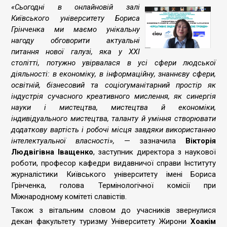
«Сьогодні в онлайновій залі
Київського університету Бориса
Грінченка ми маємо унікальну
нагоду обговорити актуальні
питання нової галузі, яка у ХХІ
столітті, потужно увірвалася в усі сфери людської
діяльності: в економіку, в інформаційну, знаннєву сфери,
освітній, бізнесовий та соціогуманітарний простір як
індустрія сучасного креативного мислення, як синергія
науки і мистецтва, мистецтва й економіки,
індивідуального мистецтва, таланту й уміння створювати
додаткову вартість і робочі місця завдяки використанню
інтелектуальної власності»,
— зазначила
Вікторія
Людвігівна Іващенко
, заступник директора з наукової
роботи, професор кафедри видавничої справи Інституту
журналістики Київського університету імені Бориса
Грінченка, голова Термінологічної комісії при
Міжнародному комітеті славістів.
Також з вітальним словом до учасників звернулися
декан факультету туризму Університету Жирони
Хоакім