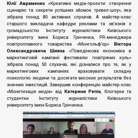
Юлії Авраменко
«Креативні медіа-проєкти: створення
сценарію та секрети успішних зйомок тревел-шоу», яка
зібрала понад 80 активних слухачів. А майстер-клас
старшого викладача кафедри реклами та зв’язків з
громадськістю Інституту журналістики Київського
університету імені Бориса Грінченка, PR-менеджера
повітроплавного товариства «Монгольф'єр»
Віктора
Олександровича Шияна
«Поведінкова економіка в
маркетинговій кампанії фестивалю повітряних куль»
зібрала понад 50 слухачів, які дізналися про те, як у
маркетингових кампаніях враховувати складну
психологію людини та досягати високих результатів без
значних інвестицій. Завершив конференцію майстер-клас
«Монетизація медіа» від
Катерини Репік
, блогерки та
студентки Інституту журналістики Київського
університету імені Бориса Грінченка.