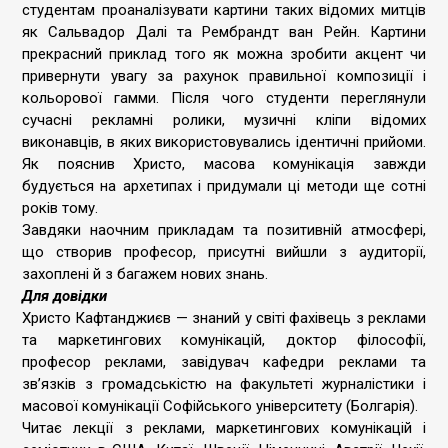
студентам проаналізувати картини таких відомих митців
як Сальвадор Далі та Рембрандт ван Рейн. Картини
прекрасний приклад того як можна зробити акцент чи
привернути увагу за рахунок правильної композиції і
кольорової гамми. Після чого студенти переглянули
сучасні рекламні ролики, музичні кліпи відомих
виконавців, в яких використовувались ідентичні прийоми.
Як пояснив Христо, масова комунікація завжди
будується на архетипах і придумали ці методи ще сотні
років тому.
Завдяки наочним прикладам та позитивній атмосфері,
що створив професор, присутні вийшли з аудиторії,
захоплені й з багажем нових знань.
Для довідки
Христо Кафтанджиєв — знаний у світі фахівець з реклами
та маркетингових комунікацій, доктор філософії,
професор реклами, завідувач кафедри реклами та
зв’язків з громадськістю на факультеті журналістики і
масової комунікації Софійського університету (Болгарія).
Читає лекції з реклами, маркетингових комунікацій і