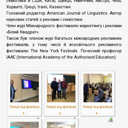
семіотики в США, Китаї, Швеції, Німеччині, Австрії, Чехії,
Хорватії, Греції, Італії, Казахстані.
Головний редактор American Journal of Linguistics. Автор
наукових статей з реклами і семіотики.
Член журі Міжнародного фестивалю маркетингу і реклами
«Білий Квадрат».
Також був членом журі багатьох міжнародних рекламних
фестивалів, у тому числі й всесвітнього рекламного
фестивалю The New York Festivals. Почесний професор
IАAЕ (International Academy of the Authorised Education).
Лекції від фахівця
Лекції від фахівця
Лекції від фахівця
з...
з...
з...