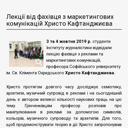
Лекції від фахівця з маркетингових
комунікацій Христо Кафтанджиєва
3 та 4 жовтня 2019 р.
студенти
Інституту журналістики відвідали
лекцію фахівця з реклами та
маркетингових комунікацій,
професора Софійського університету
ім. Св. Клімента Охридського
Христо Кафтанджиєва.
Христо протягом довгого часу досліджує семіотику,
архетипи, музичний супровід в рекламі і на сьогоднішній
день є автором великої кількості наукових праць на цю
тему. Грінченківцям професор розповів про
маніпулювання в рекламі за допомогою символів,
кольорів, музичного супроводу та архетипів. Для того,
щоб продемонструвати теорію в дії Христо запропонував