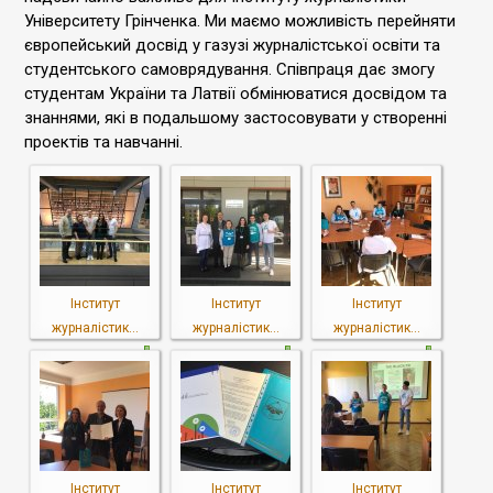
Університету Грінченка. Ми маємо можливість перейняти
європейський досвід у газузі журналістської освіти та
студентського самоврядування. Співпраця дає змогу
студентам України та Латвії обмінюватися досвідом та
знаннями, які в подальшому застосовувати у створенні
проектів та навчанні.
Інститут
Інститут
Інститут
журналістик...
журналістик...
журналістик...
Інститут
Інститут
Інститут