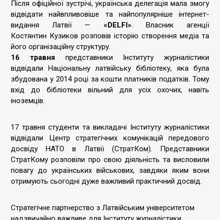
Після офіційної зустрічі, українська делегація мала змогу
відвідати найвпливовіше та найпопулярніше інтернет-
видання Латвії —
«DELFI»
. Власник агенції
Костянтин Кузиков розповів історію створення медіа та
його організаційну структуру.
16 травня
представники Інституту журналістики
відвідали Національну латвійську бібліотеку, яка була
збудована у 2014 році за кошти платників податків. Тому
вхід до бібліотеки вільний для усіх охочих, навіть
іноземців.
17 травня студенти та викладачі Інституту журналістики
відвідали Центр стратегічних комунікацій передового
досвіду НАТО в Латвії (СтратКом). Представники
СтратКому розповіли про свою діяльність та висловили
повагу до українських військових, завдяки яким вони
отримують сьогодні дуже важливий практичний досвід.
Стратегічне партнерство з Латвійським університетом
надзвичайно важливе для Інституту журналістики