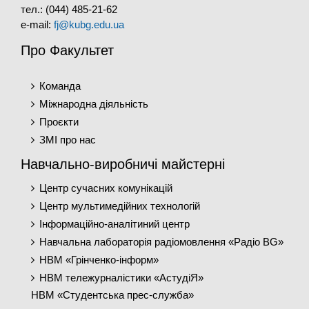
тел.: (044) 485-21-62
e-mail:
fj@kubg.edu.ua
Про Факультет
Команда
Міжнародна діяльність
Проєкти
ЗМІ про нас
Навчально-виробничі майстерні
Центр сучасних комунікацій
Центр мультимедійних технологій
Інформаційно-аналітиний центр
Навчальна лабораторія радіомовлення «Радіо BG»
НВМ «Грінченко-інформ»
НВМ тележурналістики «АстудіЯ»
НВМ «Студентська прес-служба»