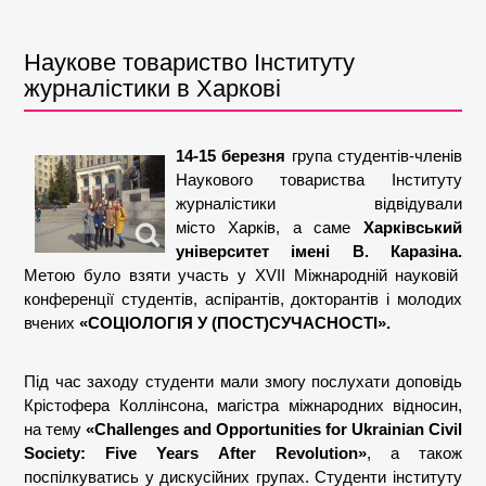
Наукове товариство Інституту
журналістики в Харкові
14-15 березня
група студентів-членів
Наукового товариства Інституту
журналістики відвідували
місто Харків, а саме
Харківський
університет імені В. Каразіна.
Метою було взяти участь у ХVII Міжнародній науковій
конференції студентів, аспірантів, докторантів і молодих
вчених
«СОЦІОЛОГІЯ У (ПОСТ)СУЧАСНОСТІ».
Під час заходу студенти мали змогу послухати доповідь
Крістофера Коллінсона, магістра міжнародних відносин,
на тему
«Challenges and Opportunities for Ukrainian Civil
Society: Five Years After Revolution»
, а також
поспілкуватись у дискусійних групах. Студенти інституту