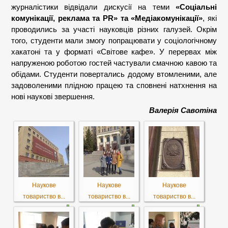
журналістики відвідали дискусії на теми
«Соціальні
комунікації, реклама та PR» та «Медіакомунікації»
, які
проводились за участі науковців різних галузей. Окрім
того, студенти мали змогу попрацювати у соціологічному
хакатоні та у форматі «Світове кафе». У перервах між
напруженою роботою гостей частували смачною кавою та
обідами. Студенти повертались додому втомленими, але
задоволеними плідною працею та сповнені натхнення на
нові наукові звершення.
Валерія Савотіна
Наукове
Наукове
Наукове
товариство в...
товариство в...
товариство в...