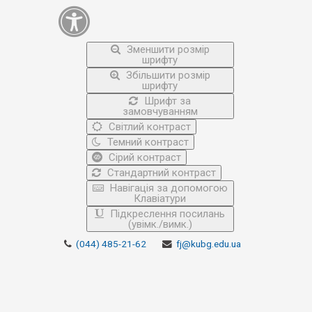
Зменшити розмір
шрифту
Збільшити розмір
шрифту
Шрифт за
замовчуванням
Світлий контраст
Темний контраст
Сірий контраст
Стандартний контраст
Навігація за допомогою
Клавіатури
Підкреслення посилань
(увімк./вимк.)
(044) 485-21-62
fj@kubg.edu.ua