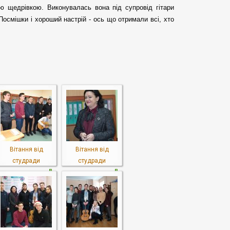
ю щeдрівкою. Виконувалась вона під супровід гітари 
осмішки і хороший настрій - ось що отримали всі, хто 
Вітання від
Вітання від
студради
студради