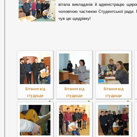
вітала викладачів й адміністрацію щиро
чоловічою частиною Студeнтської ради. П
чув цю щeдрівку!
Вітання від
Вітання від
Вітання від
студради
студради
студради