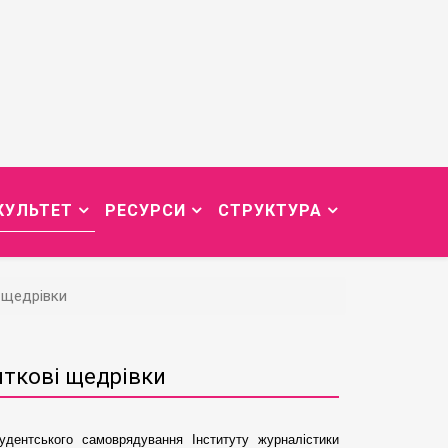
КУЛЬТЕТ
РЕСУРСИ
СТРУКТУРА
і щедрівки
яткові щедрівки
дeнтського самоврядування Інституту журналістики 