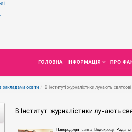
и і
у
ГОЛОВНА
ІНФОРМАЦІЯ
ПРО ФА
із закладами освіти
В Інституті журналістики лунають святков
В Інституті журналістики лунають св
Напередодні свята Водохрещі Рада сту