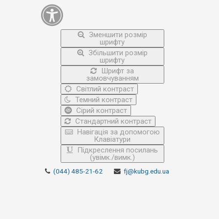
Зменшити розмір
шрифту
Збільшити розмір
шрифту
Шрифт за
замовчуванням
Світлий контраст
Темний контраст
Сірий контраст
Стандартний контраст
Навігація за допомогою
Клавіатури
Підкреслення посилань
(увімк./вимк.)
(044) 485-21-62
fj@kubg.edu.ua