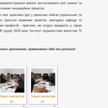
продемонстрували вміння застосовувати свої знання та
пломних інноваційних проектах.
 свої креативні ідеї у реальних кейсах українських та
и присутні керівники проектів, викладачі кафедр та
ики професій - практики, які плідно працюють у сфері
 В грудні 2018 року Інститут журналістики випустив 72
ого зростання, креативних ідей та успішної
Захист магівстрів
Захист магівстрів
20...
20...