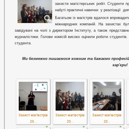
захисти магістерських робіт. Студенти 
набуті практичні навички у реалізації ди
Багатьом із магістрів вдалося впровадити
міжнародних компаній. На захистах бул
завідувачі на чолі з директором Інституту, а також представн
журналістики. Голови комісій високо оцінили роботи студентів.
студента.
Ми безмежно пишаємося кожним та бажаємо професійн
кар'єри!
Захист магівстрів
Захист магівстрів
Захист магівстрів
20...
20...
20...