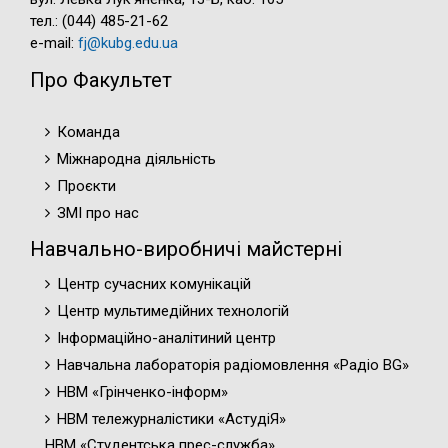
тел.: (044) 485-21-62
e-mail:
fj@kubg.edu.ua
Про Факультет
Команда
Міжнародна діяльність
Проєкти
ЗМІ про нас
Навчально-виробничі майстерні
Центр сучасних комунікацій
Центр мультимедійних технологій
Інформаційно-аналітиний центр
Навчальна лабораторія радіомовлення «Радіо BG»
НВМ «Грінченко-інформ»
НВМ тележурналістики «АстудіЯ»
НВМ «Студентська прес-служба»