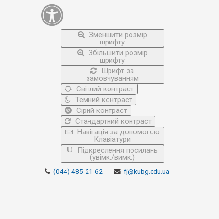
Зменшити розмір
шрифту
Збільшити розмір
шрифту
Шрифт за
замовчуванням
Світлий контраст
Темний контраст
Сірий контраст
Стандартний контраст
Навігація за допомогою
Клавіатури
Підкреслення посилань
(увімк./вимк.)
(044) 485-21-62
fj@kubg.edu.ua