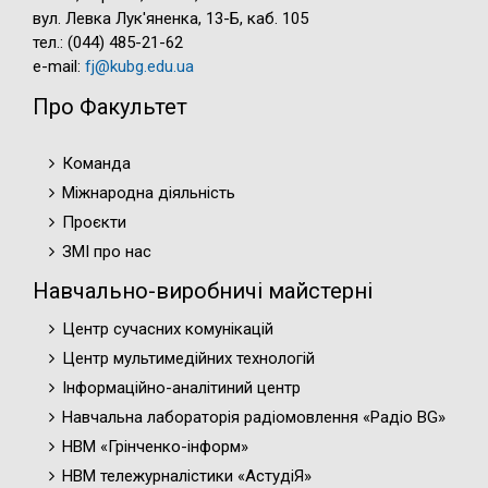
вул. Левка Лук'яненка, 13-Б, каб. 105
тел.: (044) 485-21-62
e-mail:
fj@kubg.edu.ua
Про Факультет
Команда
Міжнародна діяльність
Проєкти
ЗМІ про нас
Навчально-виробничі майстерні
Центр сучасних комунікацій
Центр мультимедійних технологій
Інформаційно-аналітиний центр
Навчальна лабораторія радіомовлення «Радіо BG»
НВМ «Грінченко-інформ»
НВМ тележурналістики «АстудіЯ»