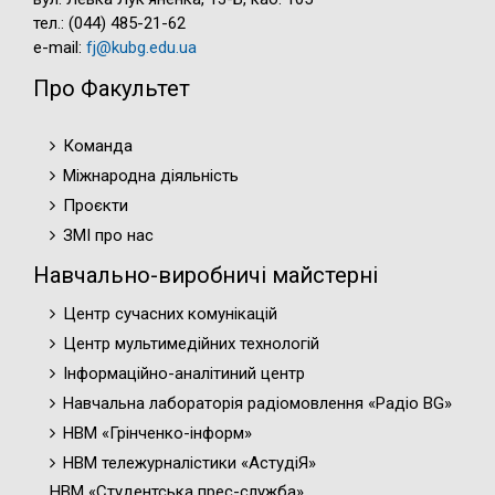
тел.: (044) 485-21-62
e-mail:
fj@kubg.edu.ua
Про Факультет
Команда
Міжнародна діяльність
Проєкти
ЗМІ про нас
Навчально-виробничі майстерні
Центр сучасних комунікацій
Центр мультимедійних технологій
Інформаційно-аналітиний центр
Навчальна лабораторія радіомовлення «Радіо BG»
НВМ «Грінченко-інформ»
НВМ тележурналістики «АстудіЯ»
НВМ «Студентська прес-служба»