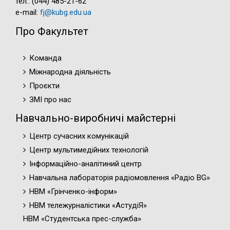
тел.: (044) 485-21-62
e-mail:
fj@kubg.edu.ua
Про Факультет
Команда
Міжнародна діяльність
Проєкти
ЗМІ про нас
Навчально-виробничі майстерні
Центр сучасних комунікацій
Центр мультимедійних технологій
Інформаційно-аналітиний центр
Навчальна лабораторія радіомовлення «Радіо BG»
НВМ «Грінченко-інформ»
НВМ тележурналістики «АстудіЯ»
НВМ «Студентська прес-служба»