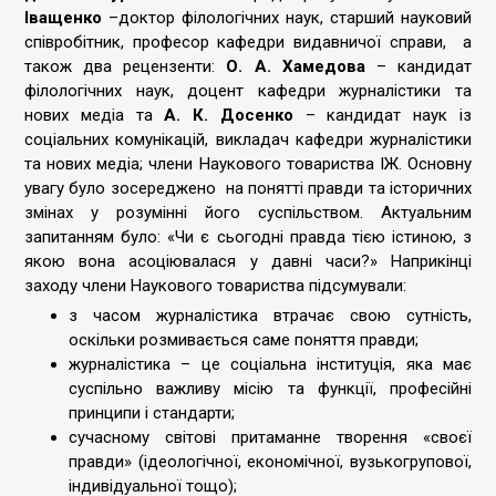
Іващенко
–доктор філологічних наук, старший науковий
співробітник, професор кафедри видавничої справи, а
також два рецензенти:
О. А. Хамедова
– кандидат
філологічних наук, доцент кафедри журналістики та
нових медіа та
А. К. Досенко
– кандидат наук із
соціальних комунікацій, викладач кафедри журналістики
та нових медіа; члени Наукового товариства ІЖ. Основну
увагу було зосереджено на понятті правди та історичних
змінах у розумінні його суспільством. Актуальним
запитанням було: «Чи є сьогодні правда тією істиною, з
якою вона асоціювалася у давні часи?» Наприкінці
заходу члени Наукового товариства підсумували:
з часом журналістика втрачає свою сутність,
оскільки розмивається саме поняття правди;
журналістика – це соціальна інституція, яка має
суспільно важливу місію та функції, професійні
принципи і стандарти;
сучасному світові притаманне творення «своєї
правди» (ідеологічної, економічної, вузькогрупової,
індивідуальної тощо);