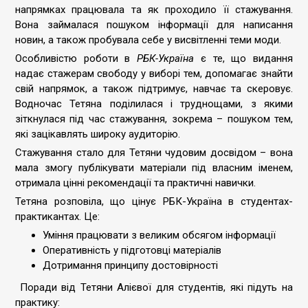
напрямках працювала та як проходило її стажування.
Вона займалася пошуком інформації для написання
новин, а також пробувала себе у висвітленні теми моди.
Особливістю роботи в
РБК-Україна
є те, що видання
надає стажерам свободу у виборі тем, допомагає знайти
свій напрямок, а також підтримує, навчає та скеровує.
Водночас Тетяна поділилася і труднощами, з якими
зіткнулася під час стажування, зокрема – пошуком тем,
які зацікавлять широку аудиторію.
Стажування стало для Тетяни чудовим досвідом – вона
мала змогу публікувати матеріали під власним іменем,
отримала цінні рекомендації та практичні навички.
Тетяна розповіла, що цінує РБК-Україна в студентах-
практикантах. Це:
Уміння працювати з великим обсягом інформації
Оперативність у підготовці матеріалів
Дотримання принципу достовірності
Поради від Тетяни Алієвої для студентів, які підуть на
практику: