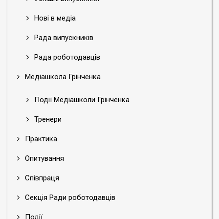
Нові в медіа
Рада випускників
Рада роботодавців
Медіашкола Грінченка
Події Медіашколи Грінченка
Тренери
Практика
Опитування
Співпраця
Секція Ради роботодавців
Події