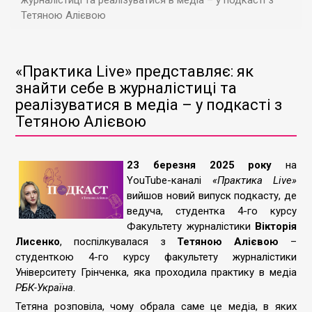
журналістиці та реалізуватися в медіа – у подкасті з
Тетяною Алієвою
«Практика Live» представляє: як
знайти себе в журналістиці та
реалізуватися в медіа – у подкасті з
Тетяною Алієвою
23 березня 2025 року
на
YouTube-каналі
«Практика Live»
вийшов новий випуск подкасту, де
ведуча, студентка 4-го курсу
Факультету журналістики
Вікторія
Лисенко
, поспілкувалася з
Тетяною Алієвою
–
студенткою 4-го курсу факультету журналістики
Університету Грінченка, яка проходила практику в медіа
РБК-Україна
.
Тетяна розповіла, чому обрала саме це медіа, в яких