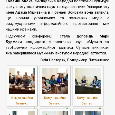
Голенбьовска
, викладачка кафедри політичної культури
факультету політичних наук та журналістики Університету
імені Адама Міцкевича в Познані. Зокрема вона заявила,
що новини українських та польських медіа є
роздмухувачами інформаційного протистояння між
нашими країнами.
Підсумком конференції стала доповідь
Марії
Бурмаки
, кандидата філологічних наук: «Музика як
«softpower» інформаційної політики: Сучасні виклики»,
яка завершилася музичним виступом народної артистки.
Юлія Нестеряк, Володимир Литвиненко
Комунікаційна
Комунікаційна
Комунікаційна
безпек...
безпек...
безпек...