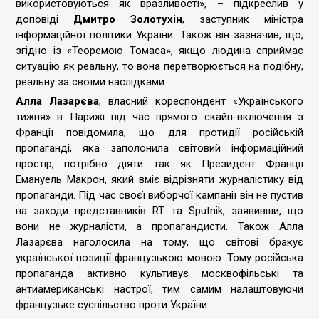
використовуються як вразливості», – підкреслив у
доповіді
Дмитро Золотухін
, заступник міністра
інформаційної політики України. Також він зазначив, що,
згідно із «Теоремою Томаса», якщо людина сприймає
ситуацію як реальну, то вона перетворюється на подібну,
реальну за своїми наслідками.
Алла Лазарєва
, власний кореспондент «Українського
тижня» в Парижі під час прямого скайп-включення з
Франції повідомила, що для протидії російській
пропаганді, яка заполонила світовий інформаційний
простір, потрібно діяти так як Президент Франції
Емануель Макрон, який вміє відрізняти журналістику від
пропаганди. Під час своєї виборчої кампанії він не пустив
на заходи представників RT та Sputnik, заявивши, що
вони не журналісти, а пропагандисти. Також Алла
Лазарєва наголосила на тому, що світові бракує
української позиції французькою мовою. Тому російська
пропаганда активно культивує москвофільські та
антиамериканські настрої, тим самим налаштовуючи
французьке суспільство проти України.