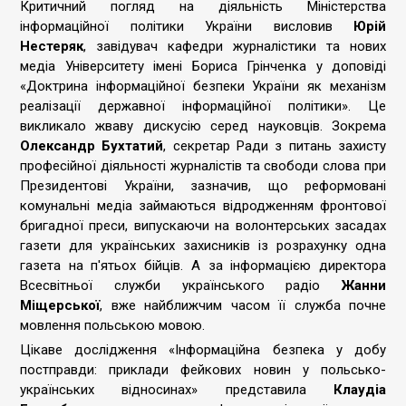
Критичний погляд на діяльність Міністерства
інформаційної політики України висловив
Юрій
Нестеряк
, завідувач кафедри журналістики та нових
медіа Університету імені Бориса Грінченка у доповіді
«Доктрина інформаційної безпеки України як механізм
реалізації державної інформаційної політики». Це
викликало жваву дискусію серед науковців. Зокрема
Олександр Бухтатий
, секретар Ради з питань захисту
професійної діяльності журналістів та свободи слова при
Президентові України, зазначив, що реформовані
комунальні медіа займаються відродженням фронтової
бригадної преси, випускаючи на волонтерських засадах
газети для українських захисників із розрахунку одна
газета на п'ятьох бійців. А за інформацією директора
Всесвітньої служби українського радіо
Жанни
Міщерської
, вже найближчим часом її служба почне
мовлення польською мовою.
Цікаве дослідження «Інформаційна безпека у добу
постправди: приклади фейкових новин у польсько-
українських відносинах» представила
Клаудіа