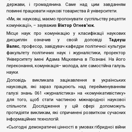
держави, і громадянина. Саме над цим завданням
повинні працювати наукові товариства й університети.
«Ми, як науковці, маємо пропонувати суспільству рецепти
комунікації», – зауважив
Віктор Огнев'юк.
Місце наук про комунікацію у класифікації наукових
дисциплін означив у своїй доповіді
Тадеуш
Валяс
, професор, завідувач кафедри політичної культури
факультету політичних наук і журналістики, проректор
Університету імені Адама Міцкевича в Познані. На його
переконання, комунікація– молода, але самостійна галузь
науки.
Доповідь викликала зацікавлення в українських
науковців, які зараз працюють над перейменуванням
галузі знань 061 «журналістика» на «комунікативістику»
для того, щоб стати частиною міжнародної наукової
спільноти. Дослідження у цій сфері допоможуть
протидіяти викликам, які спричинені розвитком сучасних
інформаційних технологій.
«Сьогодні демократичні цінності в умовах гібридної війни