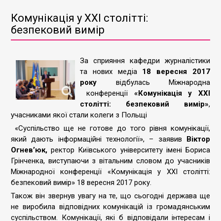
Комунікація у ХХІ столітті:
безпековий вимір
За сприяння кафедри журналістики
та нових медіа
18 вересня 2017
року
відбулась Міжнародна
конференції
«Комунікація у ХХІ
столітті: безпековий вимір»
,
учасниками якої стали колеги з Польщі
«Суспільство ще не готове до того рівня комунікації,
який дають інформаційні технології», – заявив
Віктор
Огнев’юк,
ректор Київського університету імені Бориса
Грінченка, виступаючи з вітальним словом до учасників
Міжнародної конференції «Комунікація у ХХІ столітті:
безпековий вимір» 18 вересня 2017 року.
Також він звернув увагу на те, що сьогодні держава ще
не виробила відповідних комунікацій із громадянським
суспільством. Комунікації, які б відповідали інтересам і