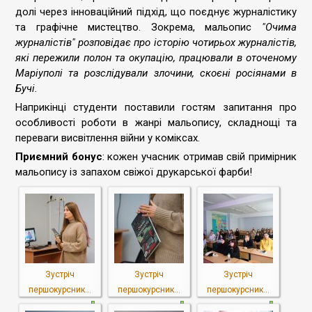
долі через інноваційний підхід, що поєднує журналістику
та
графічне
мистецтво.
Зокрема, мальопис
"Очима
журналістів"
розповідає про історію чотирьох журналістів,
які пережили полон та окупацію, працювали в оточеному
Маріуполі та розслідували злочини, скоєні росіянами в
Бучі.
Наприкінці студенти поставили
го
с
тям
запитання про
особливості роботи в жанрі
мальопису, складнощі та
переваги висвітлення війни у коміксах.
Приємний бонус
: кожен учасник отримав
свій примірник
мальопису
із запахом свіжої друкарської
фарби
!
Зустріч
Зустріч
Зустріч
першокурсник...
першокурсник...
першокурсник...