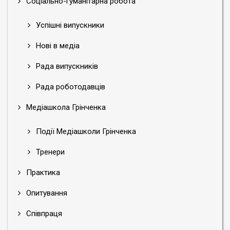
Соціально-гуманітарна робота
Успішні випускники
Нові в медіа
Рада випускників
Рада роботодавців
Медіашкола Грінченка
Події Медіашколи Грінченка
Тренери
Практика
Опитування
Співпраця