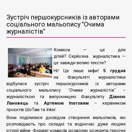
Зустріч першокурсників із авторами
соціального мальопису "Очима
журналістів"
Комікси — це для
дітей? С
ерйозна
журналістика —
це
завжди
великі тексти?
Ні! Це лише міфи
!
5 грудня
н
а
Ф
акультеті журналістики
відбулася зустріч
першокурсників із авторами
соціального
мальопису
"Очима журналістів"
–
журналісткою т
а
випускницею Факультету
Діаною
Лановець
т
а
Артемом Іпатовим
– керівником
проєктів
ШоТам
та
Inker.
Вони поділилися досвідом створення мальописів, які
розповідають про складні та водночас дуже людяні
історії війни.
Формат
коміксів дозволяє розкрити героїчні