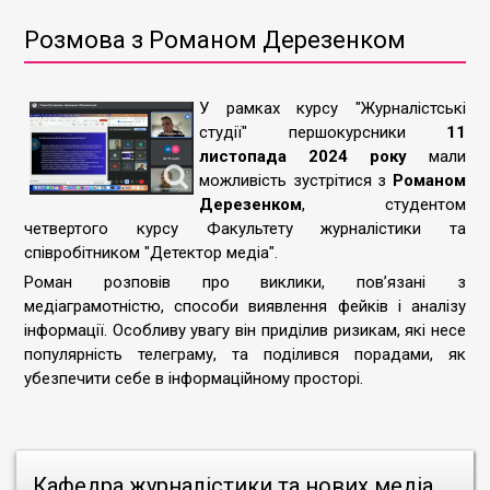
Розмова з Романом Дерезенком
У рамках курсу "Журналістські
студії" першокурсники
11
листопада 2024 року
мали
можливість зустрітися з
Романом
Дерезенком
, студентом
четвертого курсу Факультету журналістики та
співробітником "Детектор медіа".
Роман розповів про виклики, пов’язані з
медіаграмотністю, способи виявлення фейків і аналізу
інформації. Особливу увагу він приділив ризикам, які несе
популярність телеграму, та поділився порадами, як
убезпечити себе в інформаційному просторі.
Кафедра журналістики та нових медіа