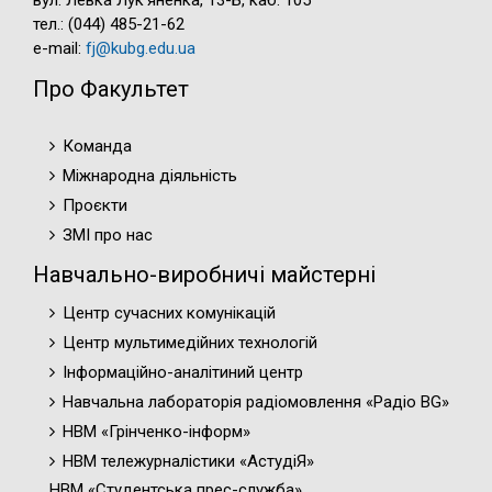
вул. Левка Лук'яненка, 13-Б, каб. 105
тел.: (044) 485-21-62
e-mail:
fj@kubg.edu.ua
Про Факультет
Команда
Міжнародна діяльність
Проєкти
ЗМІ про нас
Навчально-виробничі майстерні
Центр сучасних комунікацій
Центр мультимедійних технологій
Інформаційно-аналітиний центр
Навчальна лабораторія радіомовлення «Радіо BG»
НВМ «Грінченко-інформ»
НВМ тележурналістики «АстудіЯ»
НВМ «Студентська прес-служба»