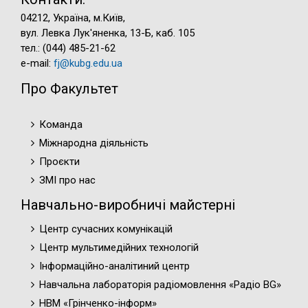
04212, Україна, м.Київ,
вул. Левка Лук'яненка, 13-Б, каб. 105
тел.: (044) 485-21-62
e-mail:
fj@kubg.edu.ua
Про Факультет
Команда
Міжнародна діяльність
Проєкти
ЗМІ про нас
Навчально-виробничі майстерні
Центр сучасних комунікацій
Центр мультимедійних технологій
Інформаційно-аналітиний центр
Навчальна лабораторія радіомовлення «Радіо BG»
НВМ «Грінченко-інформ»