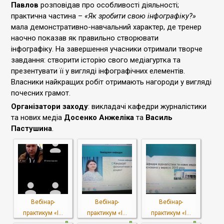
Павлов
розповідав про особливості діяльності;
практична частина –
«Як зробити свою інфографіку?»
мала демонстративно-навчальний характер, де тренер
наочно показав як правильно створювати
інфографіку. На завершення учасники отримали творче
завдання: створити історію свого медіагуртка та
презентувати її у вигляді інфографічних елементів.
Власники найкращих робіт отримають нагороди у вигляді
почесних грамот.
Організатори заходу
: викладачі кафедри журналістики
та нових медіа
Досенко Анжеліка
та
Василь
Пастушина
.
Вебінар-
Вебінар-
Вебінар-
практикум «І...
практикум «І...
практикум «І...