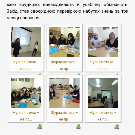
їхню ерудицію, винахідливість й усебічну обізнаність.
Захід став своєрідною перевіркою набутих знань за три
місяці навчання.
Журналістика –
Журналістика –
Журналістика –
не пр...
не пр...
не пр...
Журналістика –
Журналістика –
Журналістика –
не пр...
не пр...
не пр...