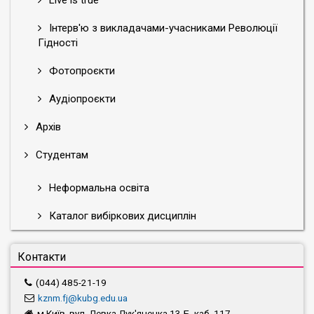
Live is true
Інтерв'ю з викладачами-учасниками Революції
Гідності
Фотопроєкти
Аудіопроєкти
Архів
Студентам
Неформальна освіта
Каталог вибіркових дисциплін
Контакти
(044) 485-21-19
kznm.fj@kubg.edu.ua
м.Київ, вул. Левка Лук'яненка,13-Б, каб. 117