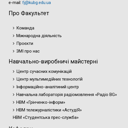
e-mail:
fj@kubg.edu.ua
Про Факультет
Команда
Міжнародна діяльність
Проєкти
ЗМІ про нас
Навчально-виробничі майстерні
Центр сучасних комунікацій
Центр мультимедійних технологій
Інформаційно-аналітиний центр
Навчальна лабораторія радіомовлення «Радіо BG»
НВМ «Грінченко-інформ»
НВМ тележурналістики «АстудіЯ»
НВМ «Студентська прес-служба»