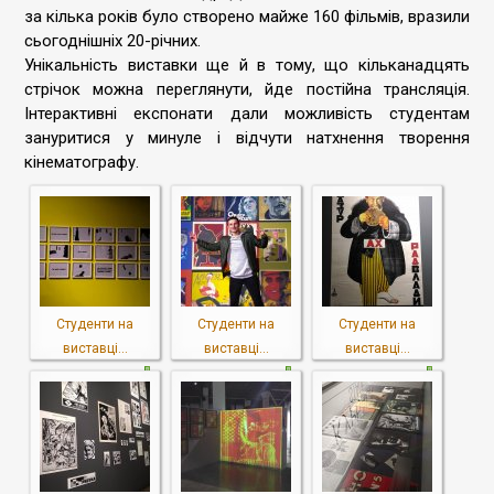
за кілька років було створено майже 160 фільмів, вразили
сьогоднішніх 20-річних.
Унікальність виставки ще й в тому, що кільканадцять
стрічок можна переглянути, йде постійна трансляція.
Інтерактивні експонати дали можливість студентам
зануритися у минуле і відчути натхнення творення
кінематографу.
Студенти на
Студенти на
Студенти на
виставці...
виставці...
виставці...