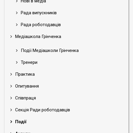
Нові в медіа
Рада випускників
Рада роботодавців
Медіашкола Грінченка
Події Медіашколи Грінченка
Тренери
Практика
Опитування
Співпраця
Секція Ради роботодавців
Події