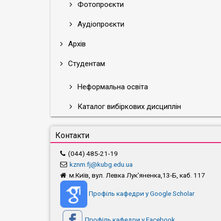
Фотопроєкти
Аудіопроєкти
Архів
Студентам
Неформальна освіта
Каталог вибіркових дисциплін
Контакти
(044) 485-21-19
kznm.fj@kubg.edu.ua
м.Київ, вул. Левка Лук'яненка,13-Б, каб. 117
Профіль кафедри у Google Scholar
Профіль кафедри у Facebook