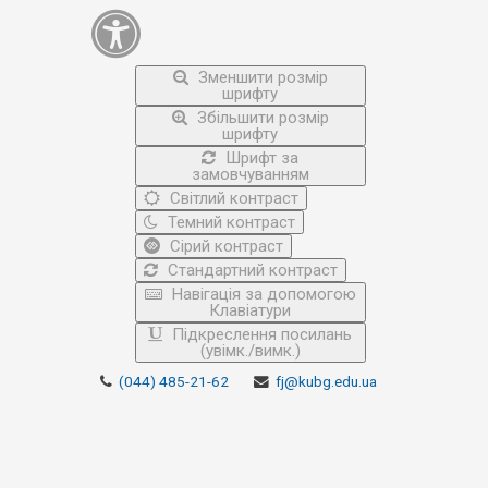
Зменшити розмір
шрифту
Збільшити розмір
шрифту
Шрифт за
замовчуванням
Світлий контраст
Темний контраст
Сірий контраст
Стандартний контраст
Навігація за допомогою
Клавіатури
Підкреслення посилань
(увімк./вимк.)
(044) 485-21-62
fj@kubg.edu.ua