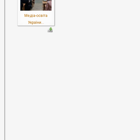
Медіа-освіта
України...