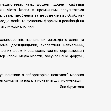
едагогічних наук, доцент, доцент кафедри
ян міста Києва з проміжними результатами
и: стан, проблеми та перспективи"
. Особливу
едіа-освіті та сучасним формам її реалізації на
титуту журналістики.
альноосвітніх навчальних закладів столиці та
рема, дослідницький, експертний, навчальний,
сних форм їх реалізації, такі як: сертифіковані
стер-класи, медіа-квести, всеукраїнські форуми,
журналістики з лабораторією психології масової
ня слухачів та надала контакти для комунікації.
Яна Фруктова