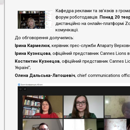
Кафедра реклами та зв’язків з гром
форум роботодавців.
Понад 20 теор
дистанційно на онлайн-платформі Zo
комунікації.
До обговорення долучились:
Ірина Кармелюк
, керівник прес-служби Апарату Верховн
Ірина Кузнєцова
, офіційний представник Cannes Lions в
Костянтин Кузнецов
, офіційний представник Cannes Lio
Україні”;
Олена Дальська-Латошевіч
, chief communications offic