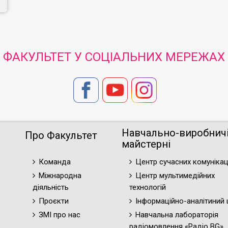
ФАКУЛЬТЕТ У СОЦІАЛЬНИХ МЕРЕЖАХ
Навчально-виробнич
Про Факультет
майстерні
Команда
Центр сучасних комунікац
Міжнародна
Центр мультимедійних
діяльність
технологій
Проєкти
Інформаційно-аналітиний 
ЗМІ про нас
Навчальна лабораторія
радіомовлення «Радіо BG»