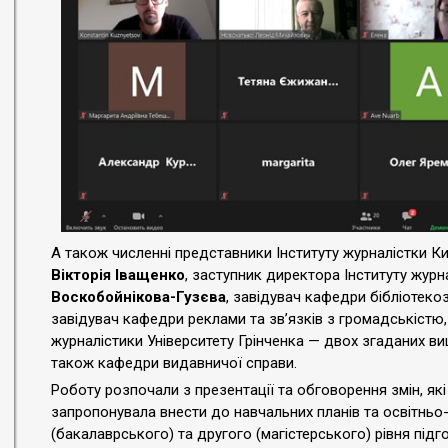
А також численні представники Інституту журналістки Киї
Вікторія Іващенко
, заступник директора Інституту журн
Воскобойнікова-Гузєва
, завідувач кафедри бібліотеко
завідувач кафедри реклами та зв’язків з громадськістю
журналістики Університету Грінченка — двох згаданих ви
також кафедри видавничої справи.
Роботу розпочали з презентації та обговорення змін, як
запропонувала внести до навчальних планів та освітнь
(бакалаврського) та другого (магістерського) рівня підго