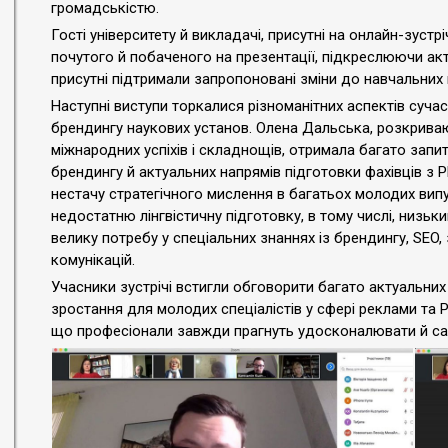
громадськістю.
Гості університету й викладачі, присутні на онлайн-зуст
почутого й побаченого на презентації, підкреслюючи ак
присутні підтримали запропоновані зміни до навчальних 
Наступні виступи торкалися різноманітних аспектів сучас
брендингу наукових установ. Олена Дальська, розкриваю
міжнародних успіхів і складнощів, отримала багато запит
брендингу й актуальних напрямів підготовки фахівців з P
нестачу стратегічного мислення в багатьох молодих випу
недостатню лінгвістичну підготовку, в тому числі, низький
велику потребу у спеціальних знаннях із брендингу, SEO, 
комунікацій.
Учасники зустрічі встигли обговорити багато актуальних
зростання для молодих спеціалістів у сфері реклами та 
що професіонали завжди прагнуть удосконалювати й с