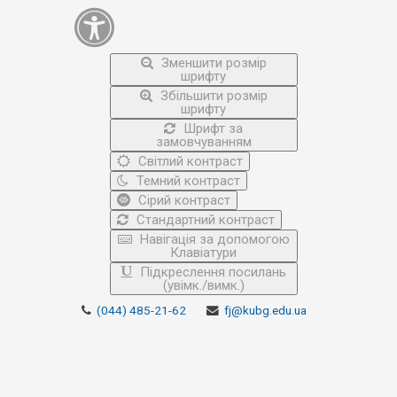
Зменшити розмір
шрифту
Збільшити розмір
шрифту
Шрифт за
замовчуванням
Світлий контраст
Темний контраст
Сірий контраст
Стандартний контраст
Навігація за допомогою
Клавіатури
Підкреслення посилань
(увімк./вимк.)
(044) 485-21-62
fj@kubg.edu.ua