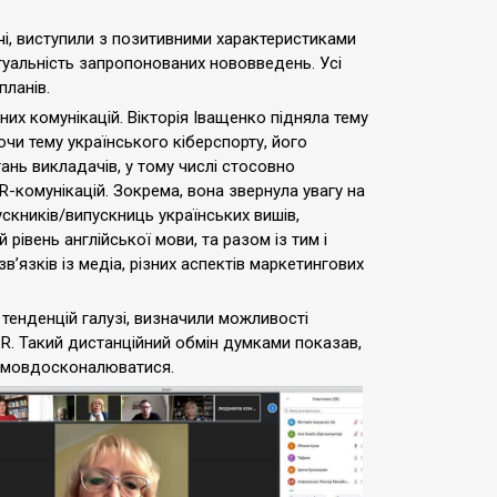
річі, виступили з позитивними характеристиками
туальність запропонованих нововведень. Усі
планів.
них комунікацій. Вікторія Іващенко підняла тему
чи тему українського кіберспорту, його
ань викладачів, у тому числі стосовно
R-комунікацій. Зокрема, вона звернула увагу на
скників/випускниць українських вишів,
 рівень англійської мови, та разом із тим і
зв’язків із медіа, різних аспектів маркетингових
 тенденцій галузі, визначили можливості
PR. Такий дистанційний обмін думками показав,
амовдосконалюватися.